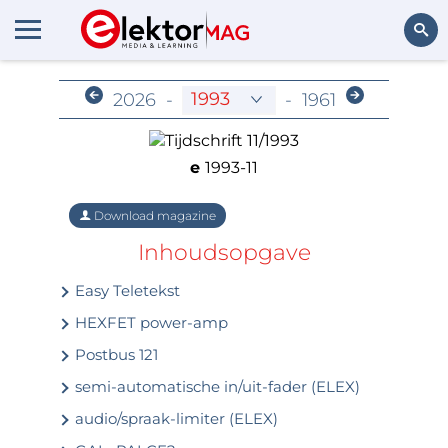
Archief voor leden
Zoeken
2026
-
-
1961
e
1993-11
Download magazine
Inhoudsopgave
Easy Teletekst
HEXFET power-amp
Postbus 121
semi-automatische in/uit-fader (ELEX)
audio/spraak-limiter (ELEX)