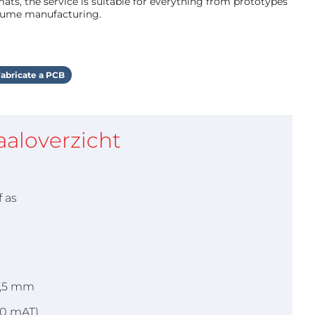
ts, the service is suitable for everything from prototypes
olume manufacturing.
abricate a PCB
aaloverzicht
f as
 7,5 mm
30 mAT)