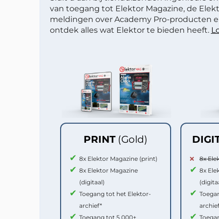
van toegang tot Elektor Magazine, de Elekt
meldingen over Academy Pro-producten en
ontdek alles wat Elektor te bieden heeft.
Lo
PRINT
(Gold)
DIGI
8x Elektor Magazine (print)
8x Ele
8x Elektor Magazine
8x Ele
(digitaal)
(digita
Toegang tot het Elektor-
Toegan
archief*
archie
Toegang tot 5.000+
Toegan