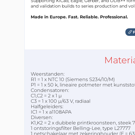
Supporting KiCad, Eagle, Gerber, and ODB++ forma
and validation builds to series production and v
Made in Europe. Fast. Reliable. Professional.
F
Materi
Weerstanden:
R1 = 1 x NTC 10 (Siemens S234/10/M)
P1 = 1 x 50 k, lineaire potmeter met kunststo
Condensatoren:
C1,C2 = 2 x 1 µ
C3 = 1 x 100 µ/63 V, radiaal
Halfgeleiders:
IC1 = 1 x a1108APA
Diversen:
K1,K2 = 2 x dubbele printkroonsteen, steek
1 ontstoringsfilter Belling-Lee, type L27777
1 netschakelaar met zekeringhouder (F = 6