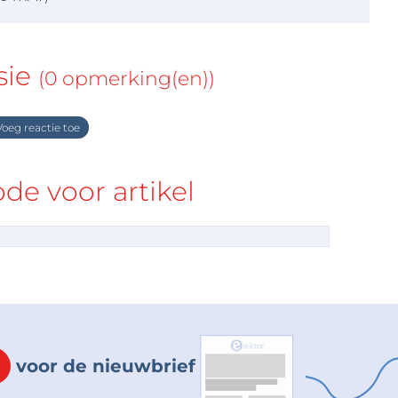
sie
(0 opmerking(en))
oeg reactie toe
e voor artikel
voor de nieuwbrief