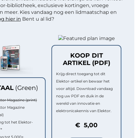
or-bibliotheek, exclusieve kortingen, vroege
 meer. Kies vandaag nog een lidmaatschap en
g hier in
Bent u al lid?
KOOP DIT
ARTIKEL (PDF)
Krijg direct toegang tot dit
Elektor-artikel en bewaar het
TAAL
(Green)
voor altijd. Download vandaag
nog uw PDF en duik in de
ktor Magazine (print)
wereld van innovatie en
ktor Magazine
elektronicakennis van Elektor.
al)
g tot het Elektor-
€ 5,00
f*
g tot 5.000+