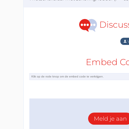
Discus
V
Embed Cod
Meld je aan