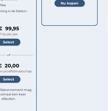
files
rting in de Elektor-
€ 99,95
Prijs per jaar
of
€ 20,00
n proeflidmaatschap
efabonnement mag
ximaal een keer
afsluiten.