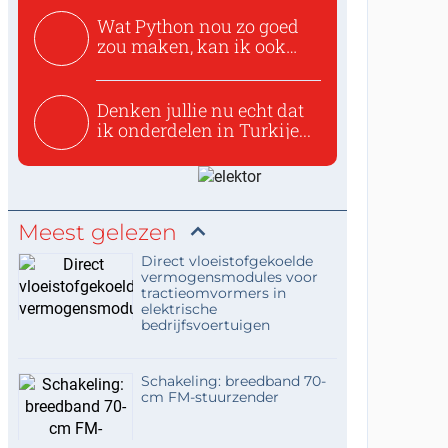
Wat Python nou zo goed
zou maken, kan ik ook
niet...
Denken jullie nu echt dat
ik onderdelen in Turkije...
Meest gelezen
Direct vloeistofgekoelde
vermogensmodules voor
tractieomvormers in
elektrische
bedrijfsvoertuigen
Schakeling: breedband 70-
cm FM-stuurzender