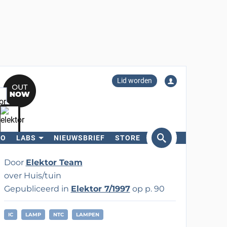
Lid worden
RO
LABS
NIEUWSBRIEF
STORE
eken
Door
Elektor Team
over Huis/tuin
Gepubliceerd in
Elektor 7/1997
op p. 90
IC
LAMP
NTC
LAMPEN