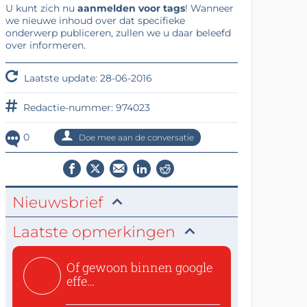
U kunt zich nu
aanmelden voor tags
! Wanneer
we nieuwe inhoud over dat specifieke
onderwerp publiceren, zullen we u daar beleefd
over informeren.
Laatste update: 28-06-2016
Redactie-nummer: 974023
0
Doe mee aan de conversatie
Nieuwsbrief
Laatste opmerkingen
Of gewoon binnen google
effe
zoeken:https://www.ti...