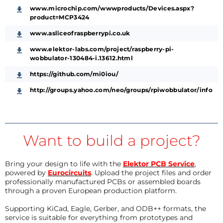
www.microchip.com/wwwproducts/Devices.aspx?
product=MCP3424
www.asliceofraspberrypi.co.uk
www.elektor-labs.com/project/raspberry-pi-
wobbulator-130484-i.13612.html
https://github.com/mi0iou/
http://groups.yahoo.com/neo/groups/rpiwobbulator/info
Want to build a project?
Bring your design to life with the
Elektor PCB Service
,
powered by
Eurocircuits
. Upload the project files and order
professionally manufactured PCBs or assembled boards
through a proven European production platform.
Supporting KiCad, Eagle, Gerber, and ODB++ formats, the
service is suitable for everything from prototypes and