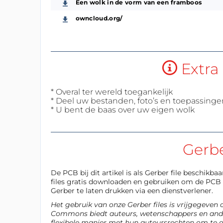
Een wolk in de vorm van een framboos
owncloud.org/
Extra 
* Overal ter wereld toegankelijk
* Deel uw bestanden, foto’s en toepassinge
* U bent de baas over uw eigen wolk
Gerb
De PCB bij dit artikel is als Gerber file beschikb
files gratis downloaden en gebruiken om de PCB z
Gerber te laten drukken via een dienstverlener.
Het gebruik van onze Gerber files is vrijgegeven
Commons biedt auteurs, wetenschappers en ande
flexibele manier met hun auteursrechten om te 