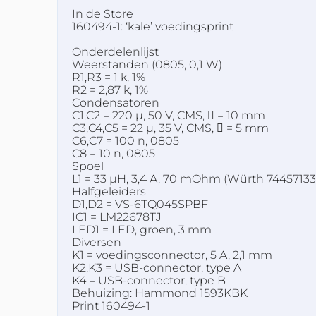
In de Store
160494-1: ‘kale’ voedingsprint
Onderdelenlijst
Weerstanden (0805, 0,1 W)
R1,R3 = 1 k, 1%
R2 = 2,87 k, 1%
Condensatoren
C1,C2 = 220 µ, 50 V, CMS,  = 10 mm
C3,C4,C5 = 22 µ, 35 V, CMS,  = 5 mm
C6,C7 = 100 n, 0805
C8 = 10 n, 0805
Spoel
L1 = 33 µH, 3,4 A, 70 mOhm (Würth 74457133
Halfgeleiders
D1,D2 = VS-6TQ045SPBF
IC1 = LM22678TJ
LED1 = LED, groen, 3 mm
Diversen
K1 = voedingsconnector, 5 A, 2,1 mm
K2,K3 = USB-connector, type A
K4 = USB-connector, type B
Behuizing: Hammond 1593KBK
Print 160494-1