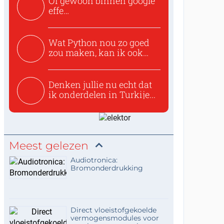
Of gewoon binnen google
effe
zoeken:https://www.ti...
Wat Python nou zo goed
zou maken, kan ik ook
niet...
Denken jullie nu echt dat
ik onderdelen in Turkije...
Meest gelezen
Audiotronica:
Bromonderdrukking
Direct vloeistofgekoelde
vermogensmodules voor