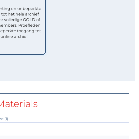
rting en onbeperkte
tot het hele archief
or volledige GOLD of
mbers. Proefleden
eperkte toegang tot
 online archief.
aterials
e (1)