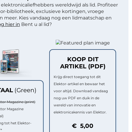
elektronicaliefhebbers wereldwijd als lid. Profiteer
or-bibliotheek, exclusieve kortingen, vroege
 meer. Kies vandaag nog een lidmaatschap en
g hier in
Bent u al lid?
KOOP DIT
ARTIKEL (PDF)
Krijg direct toegang tot dit
Elektor-artikel en bewaar het
TAAL
(Green)
voor altijd. Download vandaag
nog uw PDF en duik in de
ktor Magazine (print)
wereld van innovatie en
ktor Magazine
elektronicakennis van Elektor.
al)
g tot het Elektor-
€ 5,00
f*