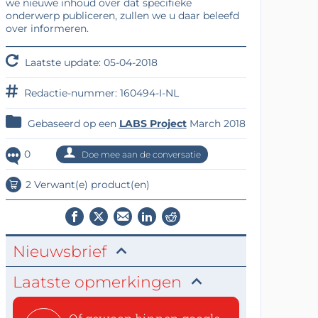
we nieuwe inhoud over dat specifieke
onderwerp publiceren, zullen we u daar beleefd
over informeren.
Laatste update: 05-04-2018
Redactie-nummer: 160494-I-NL
Gebaseerd op een
LABS Project
March 2018
0
Doe mee aan de conversatie
2 Verwant(e) product(en)
Nieuwsbrief
Laatste opmerkingen