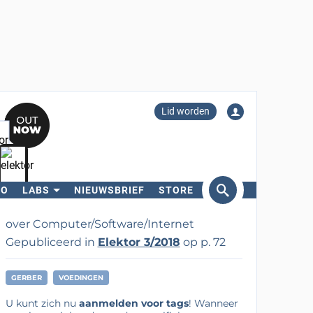
Lid worden
RO
LABS
NIEUWSBRIEF
STORE
eken
over Computer/Software/Internet
Gepubliceerd in
Elektor 3/2018
op p. 72
GERBER
VOEDINGEN
U kunt zich nu
aanmelden voor tags
! Wanneer