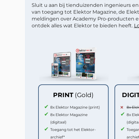
Sluit u aan bij tienduizenden ingenieurs en 
van toegang tot Elektor Magazine, de Elekt
meldingen over Academy Pro-producten en
ontdek alles wat Elektor te bieden heeft.
Lo
PRINT
(Gold)
DIGI
8x Elektor Magazine (print)
8x Ele
8x Elektor Magazine
8x Ele
(digitaal)
(digita
Toegang tot het Elektor-
Toegan
archief*
archie