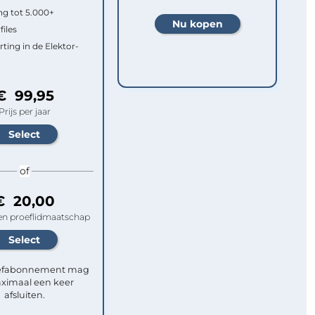
g tot 5.000+
files
rting in de Elektor-
€ 99,95
Prijs per jaar
of
€ 20,00
n proeflidmaatschap
efabonnement mag
ximaal een keer
afsluiten.