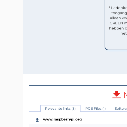
* Ledenko
toegang 
alleen vo
GREEN me
hebben b
het
M
Relevante links (3)
PCB Files (1)
Softwar
www.raspberrypi.org