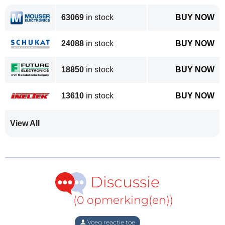
in stock
63069
BUY NOW
Leer meer over robots
in stock
24088
BUY NOW
Wilt u meer leren over robots, sensoren,
microcontrollers of elektronica in het algemeen?
in stock
18850
BUY NOW
Bekijk alle educatieve video's en maak gebruik van
de kennis van experts op ons
Elektor YouTube-
in stock
13610
BUY NOW
kanaal
aen ons
Elektor Industry YouTube-kanaal
.
Abonneer u op
Elektor's wekelijkse nieuwsbrief
om
View All
regelmatig deskundige technische kennis en
inzichten te ontvangen.
Discussie
(0 opmerking(en))
Voeg reactie toe