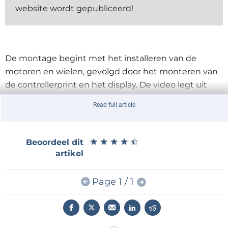
website wordt gepubliceerd!
De montage begint met het installeren van de
motoren en wielen, gevolgd door het monteren van
de controllerprint en het display. De video legt uit
hoe men de componenten netjes bedraadt en de
Read full article
accu bevestigt. Na de montage verschuift de
aandacht naar het programmeren, waarbij de
installatie van de vereiste bibliotheken en het
★
★
★
★
★
★
★
★
★
★
Beoordeel dit
uploaden van de meegeleverde firmware met
artikel
behulp van de Arduino IDE in detail worden
uitgelegd. Men kan doorgaan met IMU-kalibratie en
Page 1 / 1
de robot uitproberen met de Dabble
smartphoneapp als afstandsbediening. Natuurlijk is
de Mini-Wheelie een experimenteerplatform; we