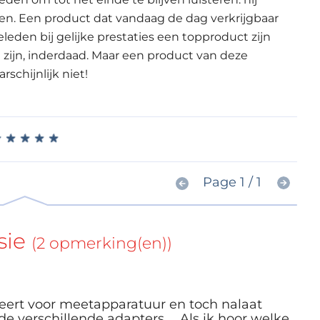
eren. Een product dat vandaag de dag verkrijgbaar
geleden bij gelijke prestaties een topproduct zijn
 zijn, inderdaad. Maar een product van deze
schijnlijk niet!
★
★
★
★
★
★
★
★
★
★
Page 1 / 1
sie
(2 opmerking(en))
seert voor meetapparatuur en toch nalaat
 verschillende adapters ... Als ik hoor welke