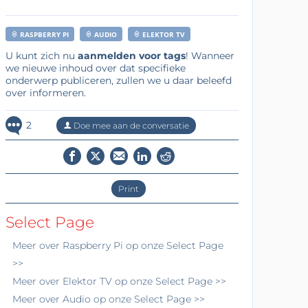
RASPBERRY PI
AUDIO
ELEKTOR TV
U kunt zich nu
aanmelden voor tags
! Wanneer
we nieuwe inhoud over dat specifieke
onderwerp publiceren, zullen we u daar beleefd
over informeren.
2
Doe mee aan de conversatie
Print
Select Page
Meer over
Raspberry Pi
op onze Select Page
>>
Meer over
Elektor TV
op onze Select Page >>
Meer over
Audio
op onze Select Page >>