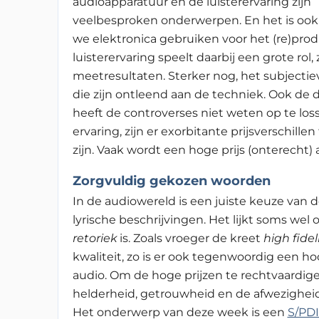
audioapparatuur en de luisterervaring zijn
veelbesproken onderwerpen. En het is ook e
we elektronica gebruiken voor het (re)pro
luisterervaring speelt daarbij een grote rol
meetresultaten. Sterker nog, het subjec
die zijn ontleend aan de techniek. Ook de d
heeft de controverses niet weten op te lo
ervaring, zijn er exorbitante prijsverschille
zijn. Vaak wordt een hoge prijs (onterecht)
Zorgvuldig gekozen woorden
In de audiowereld is een juiste keuze van d
lyrische beschrijvingen. Het lijkt soms wel
retoriek
is. Zoals vroeger de kreet
high fidel
kwaliteit, zo is er ook tegenwoordig een 
audio. Om de hoge prijzen te rechtvaardige
helderheid, getrouwheid en de afwezighe
Het onderwerp van deze week is een
S/PDI