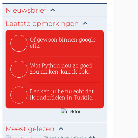
Nieuwsbrief
Laatste opmerkingen
Of gewoon binnen google
effe
zoeken:https://www.ti...
Wat Python nou zo goed
zou maken, kan ik ook
niet...
Denken jullie nu echt dat
ik onderdelen in Turkije...
Meest gelezen
Direct vloeistofgekoelde