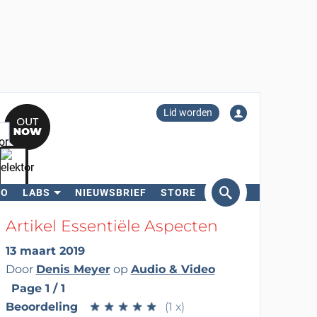
Lid worden
RO
LABS
NIEUWSBRIEF
STORE
eken
Artikel Essentiële Aspecten
13 maart 2019
Door
Denis Meyer
op
Audio & Video
Page 1 / 1
Beoordeling
★
★
★
★
★
★
★
★
★
★
(1 x)