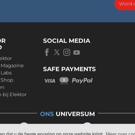
Word o
OR
SOCIAL MEDIA
D
ektor
r Magazine
SAFE PAYMENTS
 Labs
r Shop
en
bij Elektor
ONS
UNIVERSUM
n dat u de beste ervaring op onze website krijgt.
Meer over co