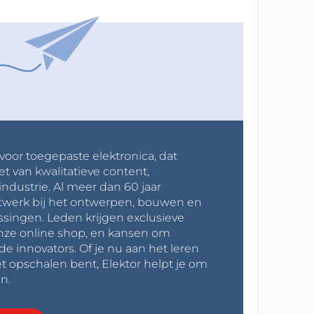
 voor toegepaste elektronica, dat
et van kwalitatieve content,
industrie. Al meer dan 60 jaar
werk bij het ontwerpen, bouwen en
ssingen. Leden krijgen exclusieve
onze online shop, en kansen om
innovators. Of je nu aan het leren
t opschalen bent, Elektor helpt je om
n.