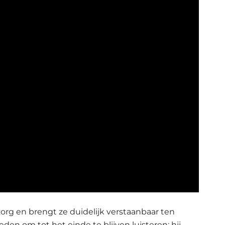
rg en brengt ze duidelijk verstaanbaar ten
den om tot het einde te blijven luisteren: hij