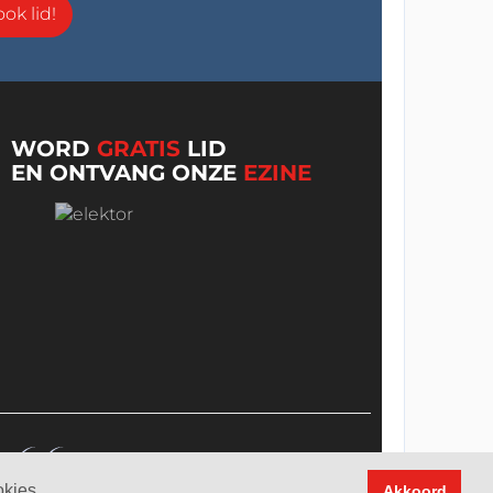
ok lid!
WORD
GRATIS
LID
EN ONTVANG ONZE
EZINE
okies
Akkoord