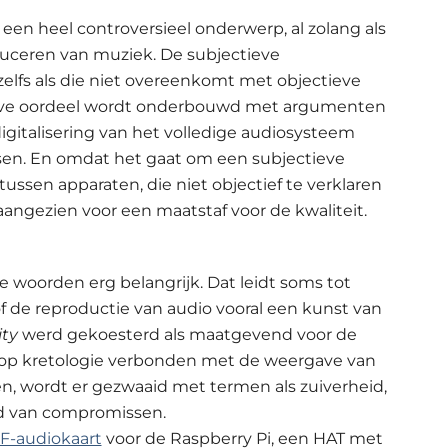
en heel controversieel onderwerp, al zolang als
duceren van muziek. De subjectieve
, zelfs als die niet overeenkomt met objectieve
tieve oordeel wordt onderbouwd met argumenten
igitalisering van het volledige audiosysteem
ssen. En omdat het gaat om een subjectieve
n tussen apparaten, die niet objectief te verklaren
 aangezien voor een maatstaf voor de kwaliteit.
e woorden erg belangrijk. Dat leidt soms tot
 of de reproductie van audio vooral een kunst van
ity
werd gekoesterd als maatgevend voor de
hoop kretologie verbonden met de weergave van
n, wordt er gezwaaid met termen als zuiverheid,
id van compromissen.
F-audiokaart
voor de Raspberry Pi, een HAT met