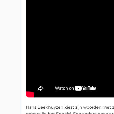
Hans Beekhuyzen kiest zijn woorden met zo
gehore (in het Engels). Een andere goede re