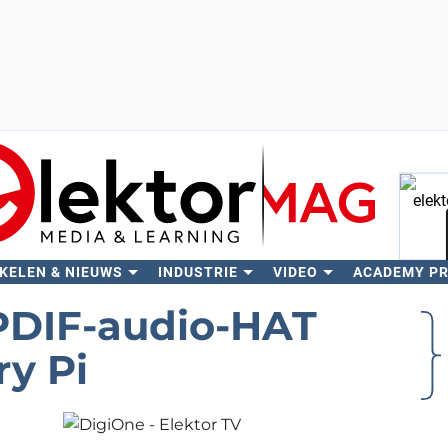
KELEN & NIEUWS
INDUSTRIE
VIDEO
ACADEMY P
Zo
/PDIF-audio-HAT
ry Pi