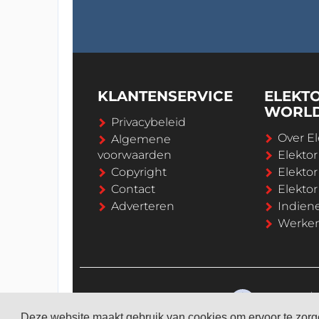
KLANTENSERVICE
ELEKT
WORL
Privacybeleid
Over El
Algemene
voorwaarden
Elekto
Copyright
Elektor
Contact
Elekto
Adverteren
Indien
Werken 
Deze website maakt gebruik van cookies om ervoor te zorge