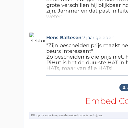
grote verschillen hij blijkbaar
zijn. Jammer en dat past in feite
weten" ...
Antwoord
Hens Baltesen
7 jaar geleden
"Zijn bescheiden prijs maakt 
beurs interessant"
Zo bescheiden is die prijs niet. H
PiHut is het de duurste HAT in 
HATs, maar van álle HATs!
Antwoord
V
Embed Cod