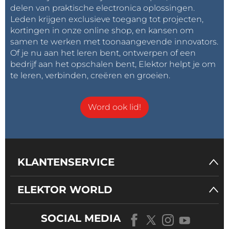
We zijn al begonnen met het plannen van een
delen van praktische electronica oplossingen.
Leden krijgen exclusieve toegang tot projecten,
speciale halfgeleidergids voor augustus. In deze
kortingen in onze online shop, en kansen om
editie zal het volgende te zien zijn:
samen te werken met toonaangevende innovators.
Of je nu aan het leren bent, ontwerpen of een
Nieuwe circuits van het Elektor Lab Team
bedrijf aan het opschalen bent, Elektor helpt je om
Enerverende nieuwe circuits samengesteld
te leren, verbinden, creëren en groeien.
door de Elektor Labs online community
Aanbevolen nieuwe schakelingen van
Word ook lid!
toptechnici en -makers uit de hele wereld
Klassieke schakelingen uit de oude uitgaven
van Elektor Mag
Tips en trucs voor circuitontwerp
KLANTENSERVICE
En nog veel meer!
ELEKTOR WORLD
De halfgeleidergids verschijnt begin augustus. Wilt u
schakelingen of ideeën aandragen? Gebruik het
SOCIAL MEDIA
Elektor Labs platform
.