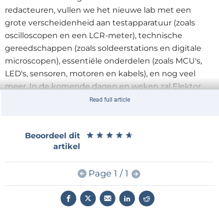
redacteuren, vullen we het nieuwe lab met een
grote verscheidenheid aan testapparatuur (zoals
oscilloscopen en een LCR-meter), technische
gereedschappen (zoals soldeerstations en digitale
microscopen), essentiële onderdelen (zoals MCU's,
LED's, sensoren, motoren en kabels), en nog veel
meer. In de komende dagen en weken zal Elektor
Senior Engineer Mathias Claussen updates over het
Read full article
nieuwe Lab plaatsen op onze website en via
@ElektorMathias
.
★
★
★
★
★
★
★
★
★
★
Beoordeel dit
artikel
Elektor X
Page 1 / 1
In januari 2022 hebben we het Elektor X-initiatief
gelanceerd om ons Lab-team meer gelegenheid te
geven regelmatig te innoveren, te testen, te
onderzoeken en samen te werken zonder de