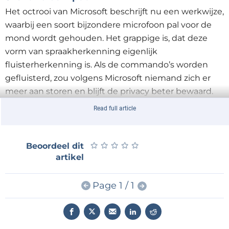
Het octrooi van Microsoft beschrijft nu een werkwijze,
waarbij een soort bijzondere microfoon pal voor de
mond wordt gehouden. Het grappige is, dat deze
vorm van spraakherkenning eigenlijk
fluisterherkenning is. Als de commando’s worden
gefluisterd, zou volgens Microsoft niemand zich er
meer aan storen en blijft de privacy beter bewaard.
Om precies te zijn gaat het niet om normaal
Read full article
fluisteren, maar om een soort van „ingressieve
spraak“. Dat betekent fluisteren bij het inademen.
Geen enkele omstander zou dat moeten kunnen
★
★
★
★
★
★
★
★
★
★
Beoordeel dit
artikel
horen.
In de video over een demonstratie van deze techniek
Page 1 / 1
kunnen we zien, dat er spraakherkenning
plaatsvindt, zonder dat we iets kunnen horen. Vooraf
en naderhand wordt er met een normale stem