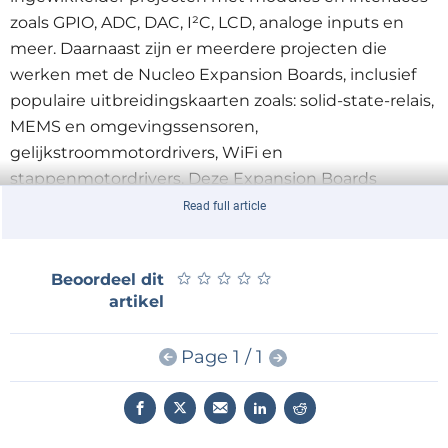
zoals GPIO, ADC, DAC, I²C, LCD, analoge inputs en
meer. Daarnaast zijn er meerdere projecten die
werken met de Nucleo Expansion Boards, inclusief
populaire uitbreidingskaarten zoals: solid-state-relais,
MEMS en omgevingssensoren,
gelijkstroommotordrivers, WiFi en
stappenmotordrivers. Deze Expansion Boards
worden bovenop de Nucleo-ontwikkelkaarten
Read full article
geprikt en maken het ontwikkelen van projecten
een stuk eenvoudiger.
★
★
★
★
★
★
★
★
★
★
Beoordeel dit
artikel
Speciale aanbieding
Als u dit boek bestelt vóór 30 juni 2018 (0:00 CEST)
Page 1 / 1
profiteert u van een korting van €5 op de normale
verkoopprijs. U betaalt dan slechts €29.95 (excl.
verzendkosten)!