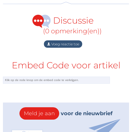
Neem een kijkje in dit nieuwe boek met dit
voorproefje
van 37 pagina’s (inclusief
Discussie
inhoudsopgave).
(0 opmerking(en))
Voeg reactie toe
Embed Code voor artikel
Meld je aan
voor de nieuwbrief