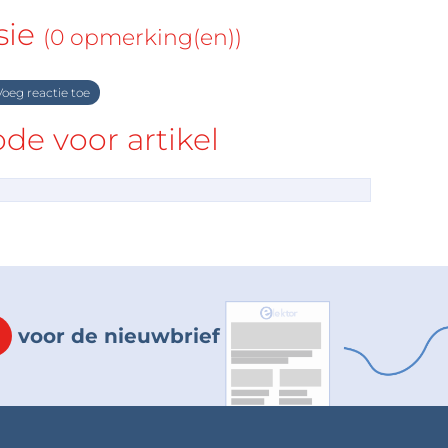
sie
(0 opmerking(en))
oeg reactie toe
e voor artikel
voor de nieuwbrief