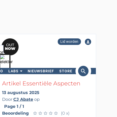
Lid worden
RO
LABS
NIEUWSBRIEF
STORE
eken
Artikel Essentiële Aspecten
13 augustus 2025
Door
CJ Abate
op
Page 1 / 1
Beoordeling
★
★
★
★
★
★
★
★
★
★
(0 x)