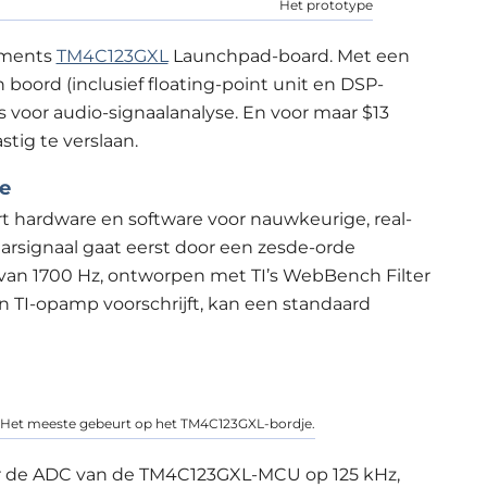
Het prototype
uments
TM4C123GXL
Launchpad-board. Met een
boord (inclusief floating-point unit en DSP-
 voor audio-signaalanalyse. En voor maar $13
stig te verslaan.
e
 hardware en software voor nauwkeurige, real-
arsignaal gaat eerst door een zesde-orde
e van 1700 Hz, ontworpen met TI’s WebBench Filter
n TI-opamp voorschrijft, kan een standaard
. Het meeste gebeurt op het TM4C123GXL-bordje.
r de ADC van de TM4C123GXL-MCU op 125 kHz,