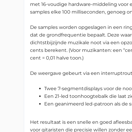
met 16-voudige hardware-middeling voor ex
samples elke 100 milliseconden, genoeg om
De samples worden opgeslagen in een ringb
dat de grondfrequentie bepaalt. Deze waa
dichtstbijzijnde muzikale noot via een opz
cents berekent. (Voor muzikanten: een “cent
cent = 0,01 halve toon.)
De weergave gebeurt via een interrupt­rout
Twee 7-segmentdisplays voor de noot
Een 21-led toonhoogtebalk die laat zie
Een geanimeerd led-patroon als de s
Het resultaat is een snelle en goed afleesb
voor gitaristen die precisie willen zonder 