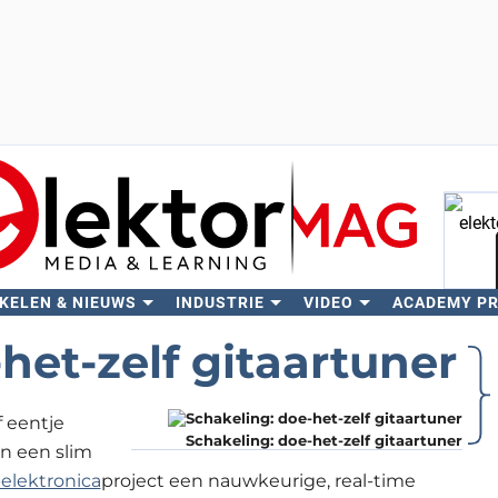
KELEN & NIEUWS
INDUSTRIE
VIDEO
ACADEMY P
Zo
het-zelf gitaartuner
f eentje
Schakeling: doe-het-zelf gitaartuner
n een slim
elektronica
project een nauwkeurige, real-time