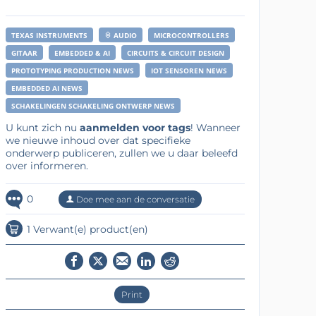
TEXAS INSTRUMENTS
AUDIO
MICROCONTROLLERS
GITAAR
EMBEDDED & AI
CIRCUITS & CIRCUIT DESIGN
PROTOTYPING PRODUCTION NEWS
IOT SENSOREN NEWS
EMBEDDED AI NEWS
SCHAKELINGEN SCHAKELING ONTWERP NEWS
U kunt zich nu
aanmelden voor tags
! Wanneer
we nieuwe inhoud over dat specifieke
onderwerp publiceren, zullen we u daar beleefd
over informeren.
0
Doe mee aan de conversatie
1 Verwant(e) product(en)
Print