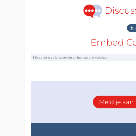
Discus
V
Embed Cod
Meld je aan