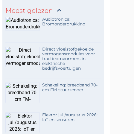
Meest gelezen
Audiotronica:
Bromonderdrukking
Direct vloeistofgekoelde
vermogensmodules voor
tractieomvormers in
elektrische
bedrijfsvoertuigen
Schakeling: breedband 70-
cm FM-stuurzender
Elektor juli/augustus 2026:
IoT en sensoren