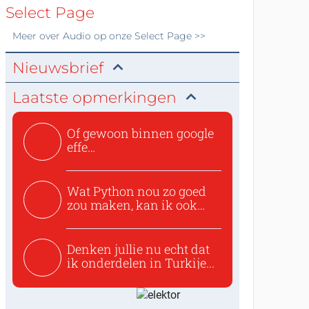
Select Page
Meer over
Audio
op onze Select Page >>
Nieuwsbrief
Laatste opmerkingen
Of gewoon binnen google
effe
zoeken:https://www.ti...
Wat Python nou zo goed
zou maken, kan ik ook
niet...
Denken jullie nu echt dat
ik onderdelen in Turkije...