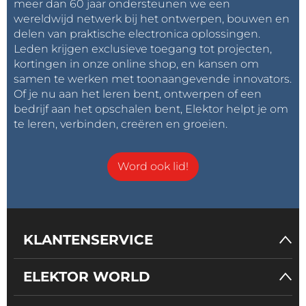
STMicroelectronics en Elektor, zal de top drie
meer dan 60 jaar ondersteunen we een
wereldwijd netwerk bij het ontwerpen, bouwen en
winnaars selecteren op basis van technische
delen van praktische electronica oplossingen.
verdienste, originaliteit en ontwerpoptimalisatie.
Leden krijgen exclusieve toegang tot projecten,
kortingen in onze online shop, en kansen om
Klaar om de toekomst van AI vorm te geven? Begin
samen te werken met toonaangevende innovators.
vandaag nog met bouwen!
Of je nu aan het leren bent, ontwerpen of een
bedrijf aan het opschalen bent, Elektor helpt je om
te leren, verbinden, creëren en groeien.
Tagmelding:
Abonneer u op de tag
Inschrijven
Embedded & AI
en u ontvangt een
Word ook lid!
e-mail zodra er een nieuw item hierover op onze
website wordt gepubliceerd!
KLANTENSERVICE
ELEKTOR WORLD