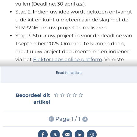
vullen (Deadline: 30 april a.s.).
Stap 2: Indien uw idee wordt gekozen ontvangt
u de kit en kunt u meteen aan de slag met de
STM32N6 om uw project te realiseren.
Stap 3: Stuur uw project in voor de deadline van
1 september 2025. Om mee te kunnen doen,
moet u uw project documenteren en indienen
via het
Elektor Labs online platform
. Vereiste
onderdelen: Projecttitel, Projectteaser/Abstract,
Read full article
Projectdetails, Projectafbeelding, Beschrijving
en Elementen (bijv. schema's en software).
★
★
★
★
★
★
★
★
★
★
Beoordeel dit
De STM32N6 Discovery Kit
artikel
De STM32N6 Discovery Kit is het ideale platform voor
geavanceerde prototyping en AI-ontwikkeling.
Page 1 / 1
Hiermee kunt u vision-gebaseerde AI-projecten tot
leven brengen met uitzonderlijke snelheid en