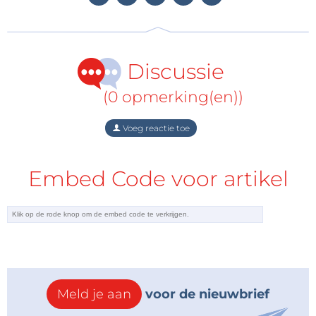
efficiëntie. Of u nu next-gen toepassingen bouwt of
gedurfde nieuwe ideeën test, deze kit voorziet u van
de tools om te slagen. Stimuleer uw AI-innovaties
met de STM32N6 Discovery Kit!
Discussie
(0 opmerking(en))
Voeg reactie toe
Embed Code voor artikel
Meld je aan
voor de nieuwbrief