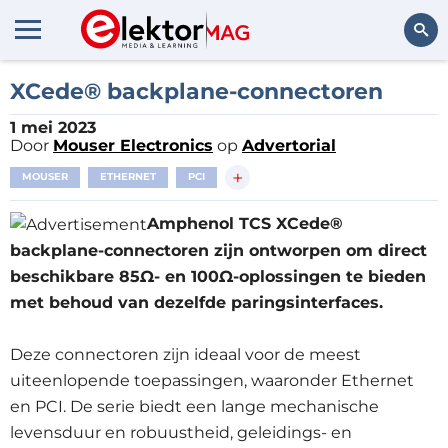
Zoeken
XCede® backplane-connectoren
1 mei 2023
Door
Mouser Electronics
op
Advertorial
+
MOUSER
ETHERNET
PCI
Amphenol TCS XCede®
backplane-connectoren zijn ontworpen om direct
beschikbare 85Ω- en 100Ω-oplossingen te bieden
met behoud van dezelfde paringsinterfaces.
Deze connectoren zijn ideaal voor de meest
uiteenlopende toepassingen, waaronder Ethernet
en PCI. De serie biedt een lange mechanische
levensduur en robuustheid, geleidings- en