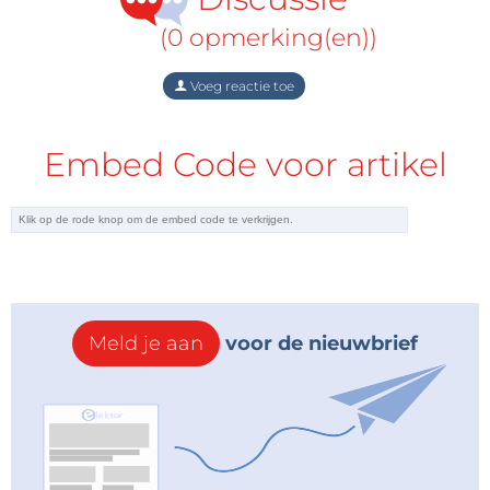
Optische transport
Draadloze infrastructuur
(0 opmerking(en))
Testapparatuur
Emulatieapparatuur
Voeg reactie toe
Data
Embed Code voor artikel
Servers
Externe opslagsystemen
Supercomputers
Meer info >>>
Meld je aan
voor de nieuwbrief