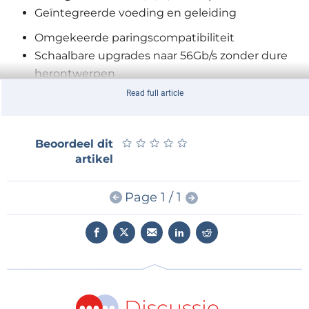
Geïntegreerde voeding en geleiding
Omgekeerde paringscompatibiliteit
Schaalbare upgrades naar 56Gb/s zonder dure
herontwerpen
Ingebouwde condensator beschikbaar voor
Read full article
extra marge en algemene systeembesparingen
Afgeleiden omvatten coplanaire en
★
★
★
★
★
★
★
★
★
★
Beoordeel dit
configuraties
artikel
Propriëtaire overspraak vermindert
technologieën
Page 1 / 1
Toepassingen
Communicatie
Hubs
Schakelaars
Routers
Discussie