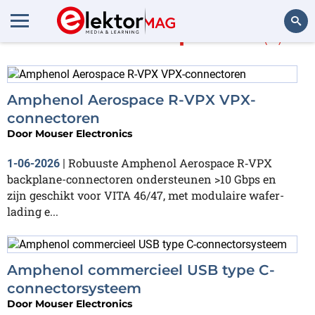
Meer over
amphenol
(5)
Zoeken
Amphenol Aerospace R-VPX VPX-
connectoren
Door
Mouser Electronics
Robuuste Amphenol Aerospace R‑VPX
1-06-2026
|
backplane-connectoren ondersteunen >10 Gbps en
zijn geschikt voor VITA 46/47, met modulaire wafer-
lading e...
Amphenol commercieel USB type C-
connectorsysteem
Door
Mouser Electronics