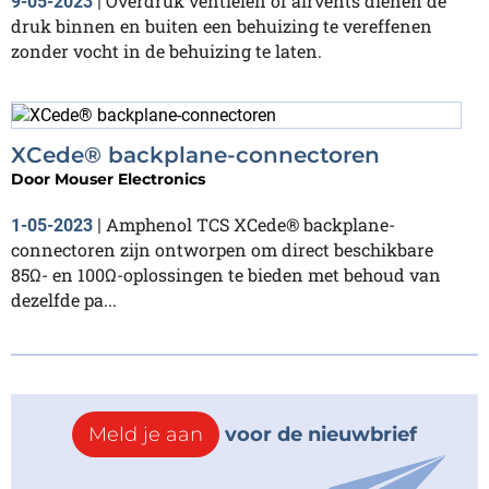
Overdruk ventielen of airvents dienen de
9-05-2023
|
druk binnen en buiten een behuizing te vereffenen
zonder vocht in de behuizing te laten.
XCede® backplane-connectoren
Door
Mouser Electronics
Amphenol TCS XCede® backplane-
1-05-2023
|
connectoren zijn ontworpen om direct beschikbare
85Ω- en 100Ω-oplossingen te bieden met behoud van
dezelfde pa...
Meld je aan
voor de nieuwbrief