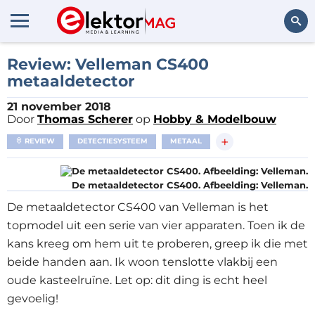
Zoeken
Review: Velleman CS400
metaaldetector
21 november 2018
Door
Thomas Scherer
op
Hobby & Modelbouw
+
REVIEW
DETECTIESYSTEEM
METAAL
De metaaldetector CS400. Afbeelding: Velleman.
De metaaldetector CS400 van Velleman is het
topmodel uit een serie van vier apparaten. Toen ik de
kans kreeg om hem uit te proberen, greep ik die met
beide handen aan. Ik woon tenslotte vlakbij een
oude kasteelruïne. Let op: dit ding is echt heel
gevoelig!