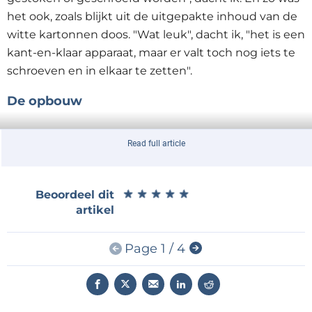
het ook, zoals blijkt uit de uitgepakte inhoud van de
witte kartonnen doos. "Wat leuk", dacht ik, "het is een
kant-en-klaar apparaat, maar er valt toch nog iets te
schroeven en in elkaar te zetten".
De opbouw
Read full article
De inhoud van de witte kartonnen doos (de schroeven zijn hier niet
★
★
★
★
★
★
★
★
★
★
Beoordeel dit
afgebeeld).
artikel
Linksboven zien we een CD-ROM met de
Page 1 / 4
gebruiksaanwijzing en dergelijke erop. Verbazend,
dat zoiets nog bestaat! Eigenlijk zou in dit tijdperk
van laptops zonder optische drive en de overal
beschikbare smartphones een briefje met een URL