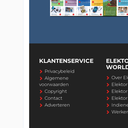
KLANTENSERVICE
ELEKT
WORL
Privacybeleid
Over El
Algemene
voorwaarden
Elekto
Copyright
Elektor
Contact
Elekto
Adverteren
Indien
Werken 