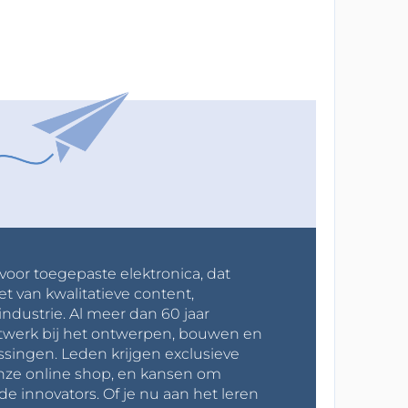
 voor toegepaste elektronica, dat
et van kwalitatieve content,
industrie. Al meer dan 60 jaar
werk bij het ontwerpen, bouwen en
ssingen. Leden krijgen exclusieve
onze online shop, en kansen om
innovators. Of je nu aan het leren