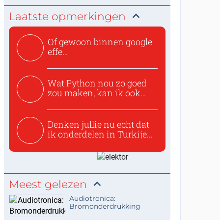
Laatste opmerkingen
Of gewoon binnen google
effe
zoeken:https://www.ti...
Wat Python nou zo goed
zou maken, kan ik ook
niet...
Denken jullie nu echt dat
ik onderdelen in Turkije...
Meest gelezen
Audiotronica:
Bromonderdrukking