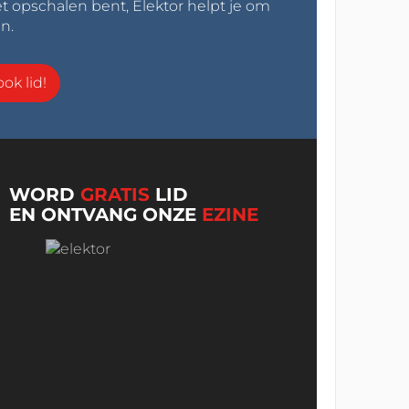
t opschalen bent, Elektor helpt je om
n.
ok lid!
WORD
GRATIS
LID
EN ONTVANG ONZE
EZINE