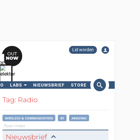
Lid worden
RO
LABS
NIEUWSBRIEF
STORE
eken
Tag: Radio
WIRELESS & COMMUNICATION
RF
ARDUINO
Toon meer
Nieuwsbrief