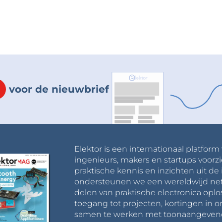
voor de nieuwbrief
Elektor is een internationaal platform
ingenieurs, makers en startups voorzi
praktische kennis en inzichten uit de 
ondersteunen we een wereldwijd net
delen van praktische electronica oplo
toegang tot projecten, kortingen in 
samen te werken met toonaangevende 