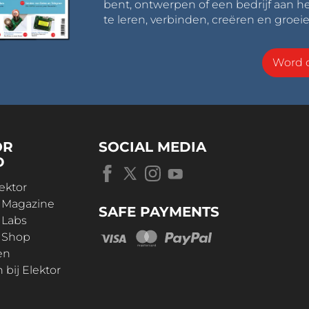
bent, ontwerpen of een bedrijf aan he
te leren, verbinden, creëren en groeie
Word o
OR
SOCIAL MEDIA
D
ektor
r Magazine
SAFE PAYMENTS
 Labs
r Shop
en
bij Elektor