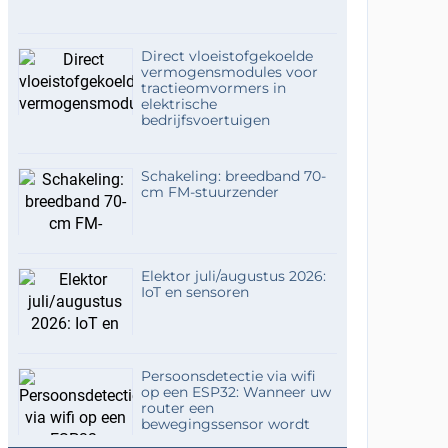
Direct vloeistofgekoelde
vermogensmodules voor
tractieomvormers in
elektrische
bedrijfsvoertuigen
Schakeling: breedband 70-
cm FM-stuurzender
Elektor juli/augustus 2026:
IoT en sensoren
Persoonsdetectie via wifi
op een ESP32: Wanneer uw
router een
bewegingssensor wordt