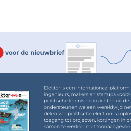
voor de nieuwbrief
Elektor is een internationaal platform
ingenieurs, makers en startups voorzi
praktische kennis en inzichten uit de 
ondersteunen we een wereldwijd net
delen van praktische electronica oplo
toegang tot projecten, kortingen in 
samen te werken met toonaangevende 