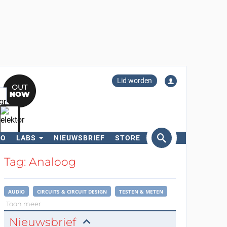
Lid worden
RO
LABS
NIEUWSBRIEF
STORE
eken
Tag: Analoog
AUDIO
CIRCUITS & CIRCUIT DESIGN
TESTEN & METEN
Toon meer
Nieuwsbrief