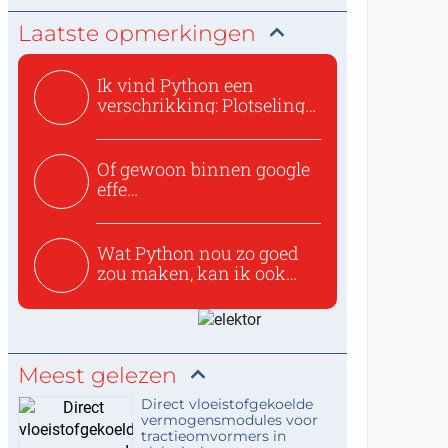
Laatste opmerkingen
Ik vind Python een
verschrikking: Plotseling
zijn...
Of gewoon binnen google
effe
zoeken:https://www.ti...
Wat Python nou zo goed
zou maken, kan ik ook
niet...
Meest gelezen
Direct vloeistofgekoelde
vermogensmodules voor
tractieomvormers in