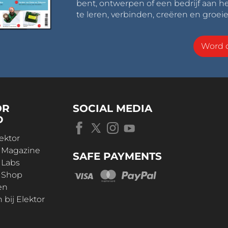
bent, ontwerpen of een bedrijf aan he
te leren, verbinden, creëren en groeie
Word o
OR
SOCIAL MEDIA
D
ektor
r Magazine
SAFE PAYMENTS
 Labs
r Shop
en
bij Elektor