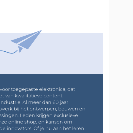
 voor toegepaste elektronica, dat
et van kwalitatieve content,
industrie. Al meer dan 60 jaar
werk bij het ontwerpen, bouwen en
ssingen. Leden krijgen exclusieve
onze online shop, en kansen om
innovators. Of je nu aan het leren