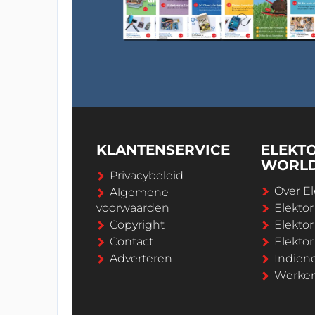
KLANTENSERVICE
ELEKT
WORL
Privacybeleid
Over El
Algemene
voorwaarden
Elekto
Copyright
Elektor
Contact
Elekto
Adverteren
Indien
Werken 