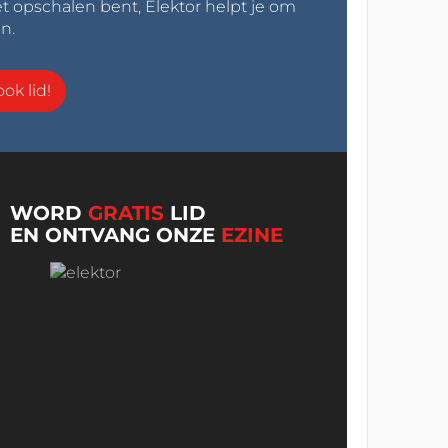
t opschalen bent, Elektor helpt je om
n.
ok lid!
WORD
GRATIS
LID
EN ONTVANG ONZE
EZINE