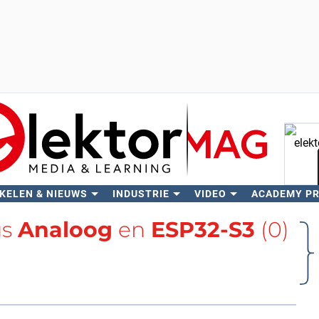
KELEN & NIEUWS
INDUSTRIE
VIDEO
ACADEMY P
Zo
gs
Analoog
en
ESP32-S3
(0)