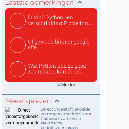
Laatste opmerkingen
Ik vind Python een
verschrikking: Plotseling
zijn...
Of gewoon binnen google
effe
zoeken:https://www.ti...
Wat Python nou zo goed
zou maken, kan ik ook
niet...
Meest gelezen
Direct vloeistofgekoelde
vermogensmodules voor
tractieomvormers in
elektrische
bedrijfsvoertuigen