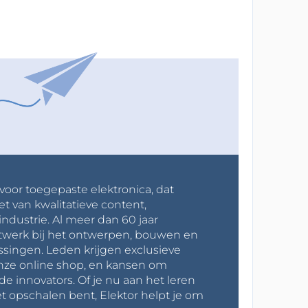
 voor toegepaste elektronica, dat
et van kwalitatieve content,
industrie. Al meer dan 60 jaar
werk bij het ontwerpen, bouwen en
ssingen. Leden krijgen exclusieve
onze online shop, en kansen om
innovators. Of je nu aan het leren
t opschalen bent, Elektor helpt je om