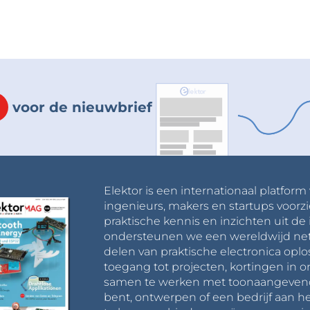
voor de nieuwbrief
Elektor is een internationaal platform
ingenieurs, makers en startups voorzi
praktische kennis en inzichten uit de 
ondersteunen we een wereldwijd net
delen van praktische electronica oplo
toegang tot projecten, kortingen in 
samen te werken met toonaangevende 
bent, ontwerpen of een bedrijf aan he