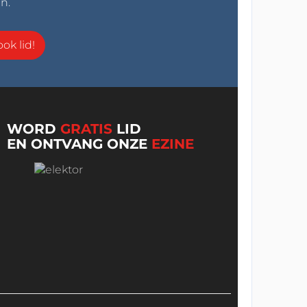
n.
ok lid!
WORD
GRATIS
LID
EN ONTVANG ONZE
EZINE