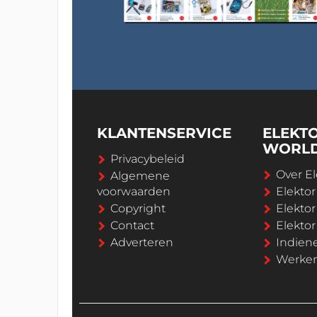
KLANTENSERVICE
ELEKT
WORL
Privacybeleid
Over El
Algemene
voorwaarden
Elekto
Copyright
Elektor
Contact
Elekto
Adverteren
Indien
Werken 