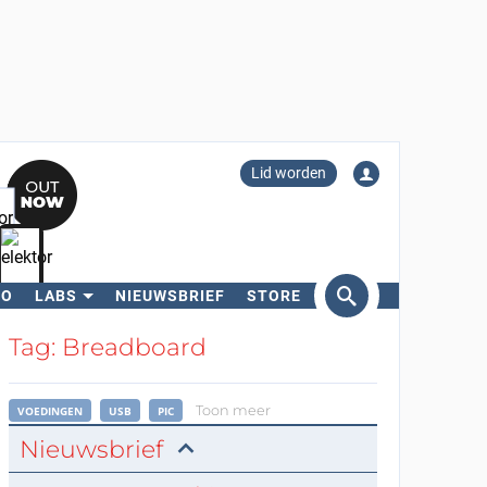
Lid worden
RO
LABS
NIEUWSBRIEF
STORE
eken
Tag: Breadboard
Toon meer
VOEDINGEN
USB
PIC
Nieuwsbrief