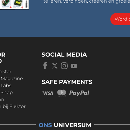
te leren, verbinden, creëren en groeie
Word o
OR
SOCIAL MEDIA
D
ektor
r Magazine
SAFE PAYMENTS
 Labs
r Shop
en
bij Elektor
ONS
UNIVERSUM