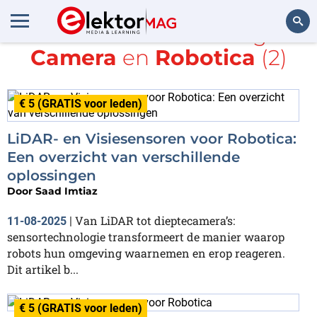
Alle items met de tags
Camera
en
Robotica
(2)
Zoeken
€ 5 (GRATIS voor leden)
LiDAR- en Visiesensoren voor Robotica:
Een overzicht van verschillende
oplossingen
Door
Saad Imtiaz
Van LiDAR tot dieptecamera’s:
11-08-2025
|
sensortechnologie transformeert de manier waarop
robots hun omgeving waarnemen en erop reageren.
Dit artikel b...
€ 5 (GRATIS voor leden)