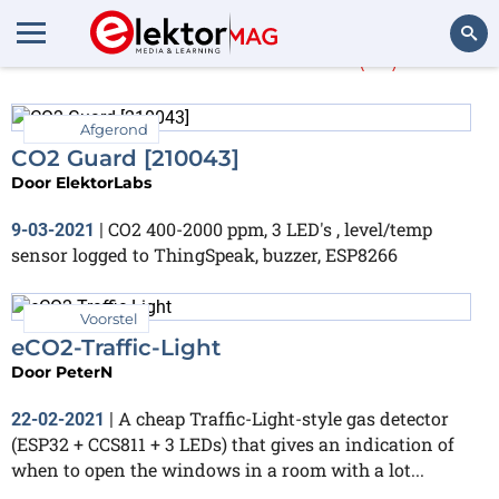
Meer over
CO2
(13)
Zoeken
Afgerond
CO2 Guard [210043]
Door
ElektorLabs
CO2 400-2000 ppm, 3 LED's , level/temp
9-03-2021
|
sensor logged to ThingSpeak, buzzer, ESP8266
Voorstel
eCO2-Traffic-Light
Door
PeterN
A cheap Traffic-Light-style gas detector
22-02-2021
|
(ESP32 + CCS811 + 3 LEDs) that gives an indication of
when to open the windows in a room with a lot...