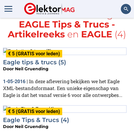
Alle items met de tags
EAGLE Tips & Trucs -
Zoeken
Artikelreeks
en
EAGLE
(4)
€ 5 (GRATIS voor leden)
Eagle tips & trucs (5)
Door
Neil Gruending
In deze aflevering bekijken we het Eagle
1-05-2016
|
XML-bestandsformaat. Een unieke eigenschap van
Eagle is dat het vanaf versie 6 voor alle ontwerpbes...
€ 5 (GRATIS voor leden)
Eagle Tips & Trucs (4)
Door
Neil Gruending