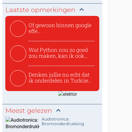
Laatste opmerkingen
Of gewoon binnen google
effe
zoeken:https://www.ti...
Wat Python nou zo goed
zou maken, kan ik ook
niet...
Denken jullie nu echt dat
ik onderdelen in Turkije...
Meest gelezen
Audiotronica:
Bromonderdrukking