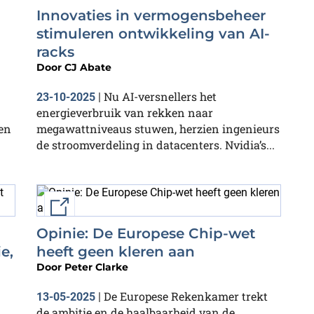
Innovaties in vermogensbeheer
stimuleren ontwikkeling van AI-
racks
Door
CJ Abate
Nu AI-versnellers het
23-10-2025
|
energieverbruik van rekken naar
ten
megawattniveaus stuwen, herzien ingenieurs
de stroomverdeling in datacenters. Nvidia’s...
External link
Opinie: De Europese Chip-wet
e,
heeft geen kleren aan
Door
Peter Clarke
De Europese Rekenkamer trekt
13-05-2025
|
de ambitie en de haalbaarheid van de