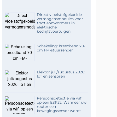
Direct vloeistofgekoelde
vermogensmodules voor
tractieomvormers in
elektrische
bedrijfsvoertuigen
Schakeling: breedband 70-
cm FM-stuurzender
Elektor juli/augustus 2026:
IoT en sensoren
Persoonsdetectie via wifi
op een ESP32: Wanneer uw
router een
bewegingssensor wordt