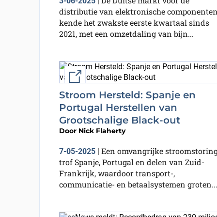
De Duitse markt voor de
3-06-2025
|
distributie van elektronische componente
kende het zwakste eerste kwartaal sinds
2021, met een omzetdaling van bijn...
External link
Stroom Hersteld: Spanje en
Portugal Herstellen van
Grootschalige Black-out
Door
Nick Flaherty
Een omvangrijke stroomstorin
7-05-2025
|
trof Spanje, Portugal en delen van Zuid-
Frankrijk, waardoor transport-,
communicatie- en betaalsystemen groten..