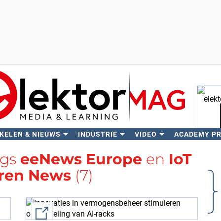
KELEN & NIEUWS
INDUSTRIE
VIDEO
ACADEMY P
Zo
ags
eeNews Europe
en
IoT
ren News
(7)
External link