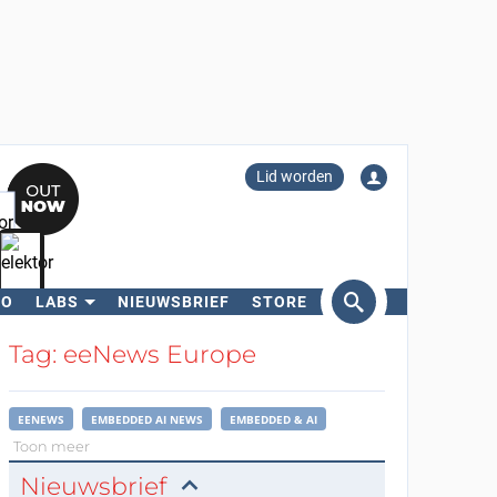
Lid worden
RO
LABS
NIEUWSBRIEF
STORE
eken
Tag: eeNews Europe
EENEWS
EMBEDDED AI NEWS
EMBEDDED & AI
Toon meer
Nieuwsbrief