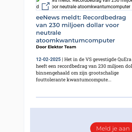
External link
eeNews meldt: Recordbedrag
van 230 miljoen dollar voor
neutrale
atoomkwantumcomputer
Door
Elektor Team
Het in de VS gevestigde QuEra
12-02-2025
|
heeft een recordbedrag van 230 miljoen dol
binnengehaald om zijn grootschalige
fouttolerante kwantumcompute...
Meld je aan