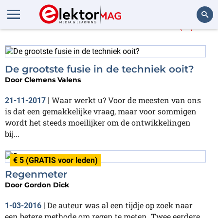
Meer over
Freescale
(4)
Zoeken
De grootste fusie in de techniek ooit?
Door
Clemens Valens
Waar werkt u? Voor de meesten van ons
21-11-2017
|
is dat een gemakkelijke vraag, maar voor sommigen
wordt het steeds moeilijker om de ontwikkelingen
bij...
€ 5 (GRATIS voor leden)
Regenmeter
Door
Gordon Dick
De auteur was al een tijdje op zoek naar
1-03-2016
|
een betere methode om regen te meten. Twee eerdere