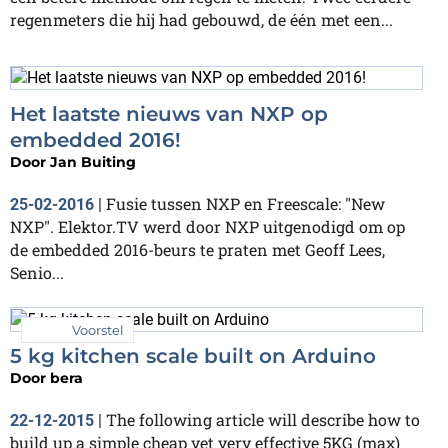
regenmeters die hij had gebouwd, de één met een...
Het laatste nieuws van NXP op
embedded 2016!
Door
Jan Buiting
Fusie tussen NXP en Freescale: "New
25-02-2016
|
NXP". Elektor.TV werd door NXP uitgenodigd om op
de embedded 2016-beurs te praten met Geoff Lees,
Senio...
Voorstel
5 kg kitchen scale built on Arduino
Door
bera
The following article will describe how to
22-12-2015
|
build up a simple cheap yet very effective 5KG (max)