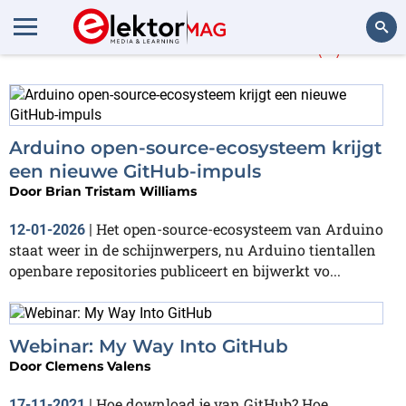
Meer over
GitHub
(5)
Zoeken
Arduino open-source-ecosysteem krijgt
een nieuwe GitHub-impuls
Door
Brian Tristam Williams
Het open-source-ecosysteem van Arduino
12-01-2026
|
staat weer in de schijnwerpers, nu Arduino tientallen
openbare repositories publiceert en bijwerkt vo...
Webinar: My Way Into GitHub
Door
Clemens Valens
Hoe download je van GitHub? Hoe
17-11-2021
|