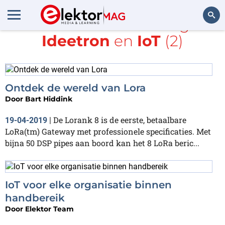
Alle items met de tags
Ideetron
en
IoT
(2)
Zoeken
Ontdek de wereld van Lora
Door
Bart Hiddink
De Lorank 8 is de eerste, betaalbare
19-04-2019
|
LoRa(tm) Gateway met professionele specificaties. Met
bijna 50 DSP pipes aan boord kan het 8 LoRa beric...
IoT voor elke organisatie binnen
handbereik
Door
Elektor Team