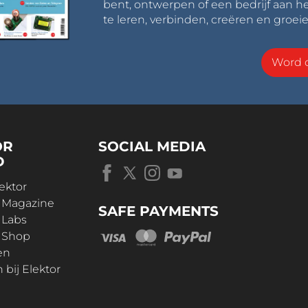
bent, ontwerpen of een bedrijf aan he
te leren, verbinden, creëren en groeie
Word o
OR
SOCIAL MEDIA
D
ektor
r Magazine
SAFE PAYMENTS
 Labs
r Shop
en
bij Elektor