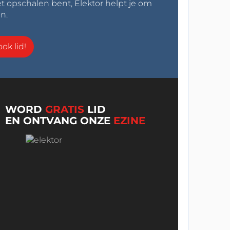
t opschalen bent, Elektor helpt je om
n.
ok lid!
WORD
GRATIS
LID
EN ONTVANG ONZE
EZINE