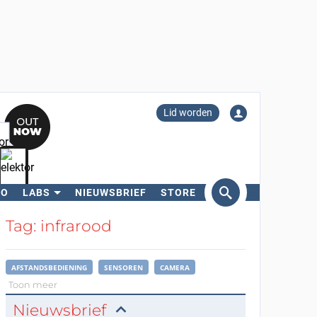
Lid worden
RO
LABS
NIEUWSBRIEF
STORE
eken
Tag: infrarood
AFSTANDSBEDIENING
SENSOREN
CAMERA
Toon meer
Nieuwsbrief