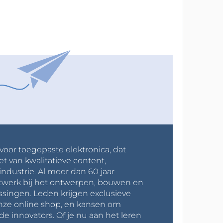
 voor toegepaste elektronica, dat
et van kwalitatieve content,
industrie. Al meer dan 60 jaar
werk bij het ontwerpen, bouwen en
ssingen. Leden krijgen exclusieve
onze online shop, en kansen om
innovators. Of je nu aan het leren