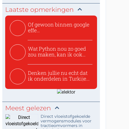
Laatste opmerkingen
Of gewoon binnen google
effe
zoeken:https://www.ti...
Wat Python nou zo goed
zou maken, kan ik ook
niet...
Denken jullie nu echt dat
ik onderdelen in Turkije...
Meest gelezen
Direct vloeistofgekoelde
vermogensmodules voor
tractieomvormers in