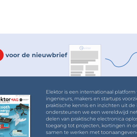
voor de nieuwbrief
Elektor is een internationaal platform
ingenieurs, makers en startups voorzi
praktische kennis en inzichten uit de 
ondersteunen we een wereldwijd net
delen van praktische electronica oplo
toegang tot projecten, kortingen in 
samen te werken met toonaangevende 