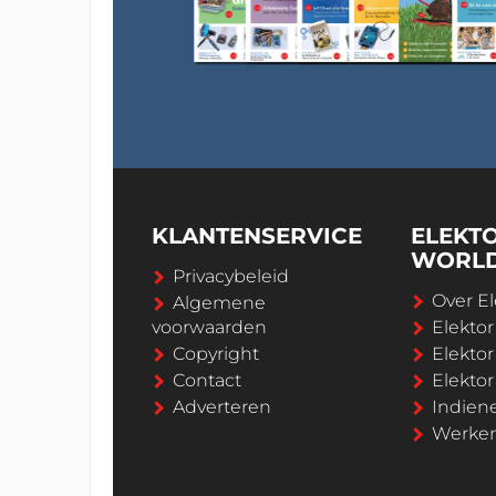
KLANTENSERVICE
ELEKT
WORL
Privacybeleid
Over El
Algemene
voorwaarden
Elekto
Copyright
Elektor
Contact
Elekto
Adverteren
Indien
Werken 