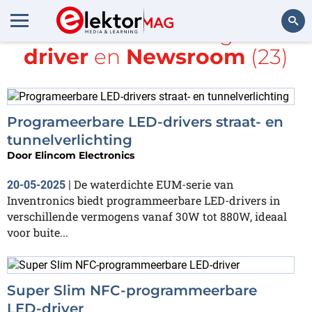
Alle items met de tags
LED-
driver
en
Newsroom
(23)
Zoeken
Programeerbare LED-drivers straat- en
tunnelverlichting
Door
Elincom Electronics
De waterdichte EUM-serie van
20-05-2025
|
Inventronics biedt programmeerbare LED-drivers in
verschillende vermogens vanaf 30W tot 880W, ideaal
voor buite...
Super Slim NFC-programmeerbare
LED-driver