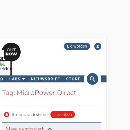
Lid worden
RO
LABS
NIEUWSBRIEF
STORE
eken
Tag: MicroPower Direct
E-mail alert instellen
inschrijven
Nieuwsbrief