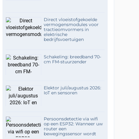
Direct vloeistofgekoelde
vermogensmodules voor
tractieomvormers in
elektrische
bedrijfsvoertuigen
Schakeling: breedband 70-
cm FM-stuurzender
Elektor juli/augustus 2026:
IoT en sensoren
Persoonsdetectie via wifi
op een ESP32: Wanneer uw
router een
bewegingssensor wordt