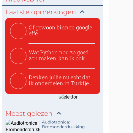
Laatste opmerkingen
Of gewoon binnen google
effe
zoeken:https://www.ti...
Wat Python nou zo goed
zou maken, kan ik ook
niet...
Denken jullie nu echt dat
ik onderdelen in Turkije...
Meest gelezen
Audiotronica:
Bromonderdrukking