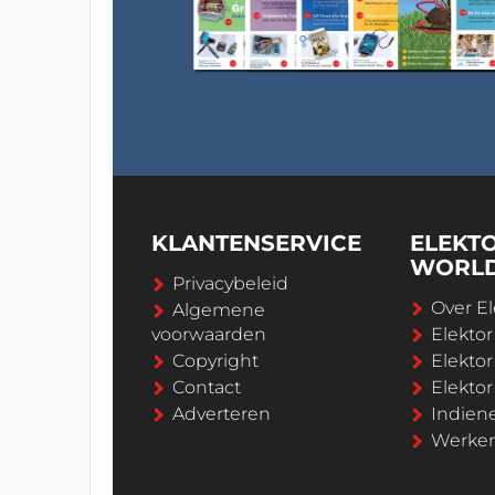
KLANTENSERVICE
ELEKT
WORL
Privacybeleid
Over El
Algemene
voorwaarden
Elekto
Copyright
Elektor
Contact
Elekto
Adverteren
Indien
Werken 