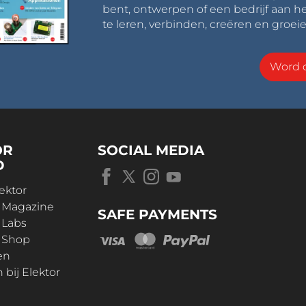
bent, ontwerpen of een bedrijf aan he
te leren, verbinden, creëren en groeie
Word o
OR
SOCIAL MEDIA
D
ektor
r Magazine
SAFE PAYMENTS
 Labs
r Shop
en
bij Elektor