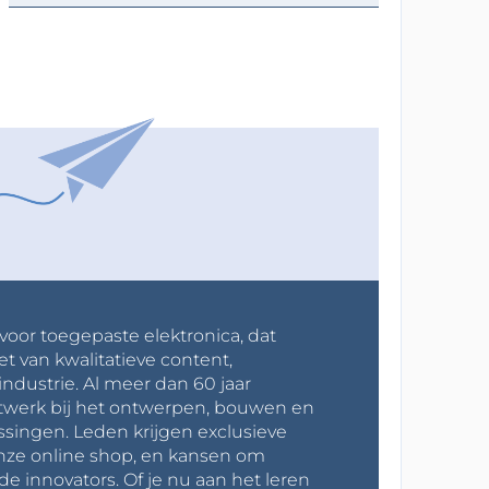
 voor toegepaste elektronica, dat
et van kwalitatieve content,
industrie. Al meer dan 60 jaar
werk bij het ontwerpen, bouwen en
ssingen. Leden krijgen exclusieve
onze online shop, en kansen om
innovators. Of je nu aan het leren