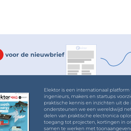
voor de nieuwbrief
Elektor is een internationaal platform
ingenieurs, makers en startups voorzi
praktische kennis en inzichten uit de 
ondersteunen we een wereldwijd net
delen van praktische electronica oplo
toegang tot projecten, kortingen in 
samen te werken met toonaangevende 