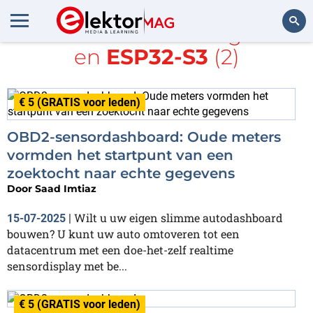
Alle items met de tags
PIC
en
ESP32-S3
(2)
Zoeken
€ 5 (GRATIS voor leden)
OBD2-sensordashboard: Oude meters
vormden het startpunt van een
zoektocht naar echte gegevens
Door
Saad Imtiaz
Wilt u uw eigen slimme autodashboard
15-07-2025
|
bouwen? U kunt uw auto omtoveren tot een
datacentrum met een doe-het-zelf realtime
sensordisplay met be...
€ 5 (GRATIS voor leden)