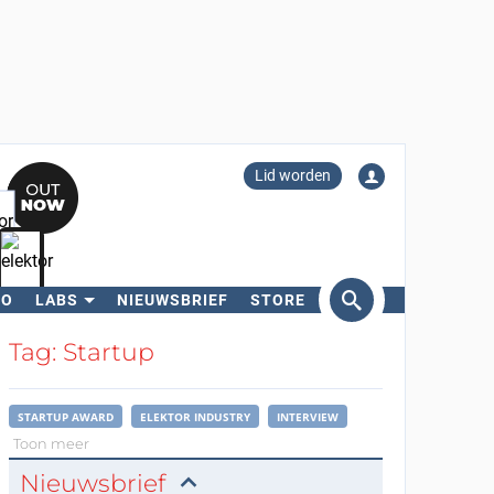
Lid worden
RO
LABS
NIEUWSBRIEF
STORE
eken
Tag: Startup
STARTUP AWARD
ELEKTOR INDUSTRY
INTERVIEW
Toon meer
Nieuwsbrief