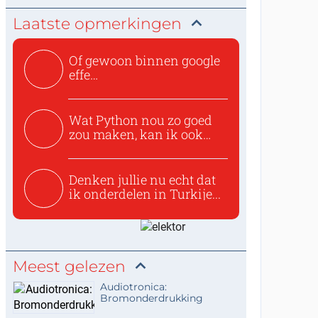
Laatste opmerkingen
Of gewoon binnen google
effe
zoeken:https://www.ti...
Wat Python nou zo goed
zou maken, kan ik ook
niet...
Denken jullie nu echt dat
ik onderdelen in Turkije...
Meest gelezen
Audiotronica:
Bromonderdrukking