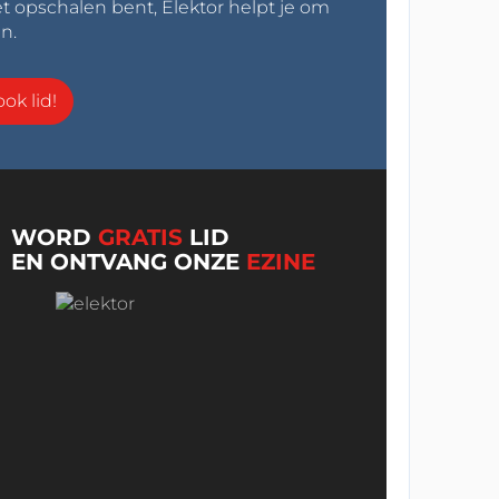
t opschalen bent, Elektor helpt je om
n.
ok lid!
WORD
GRATIS
LID
EN ONTVANG ONZE
EZINE