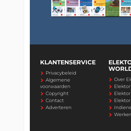
KLANTENSERVICE
ELEKT
WORL
Privacybeleid
Over El
Algemene
voorwaarden
Elekto
Copyright
Elektor
Contact
Elekto
Adverteren
Indien
Werken 