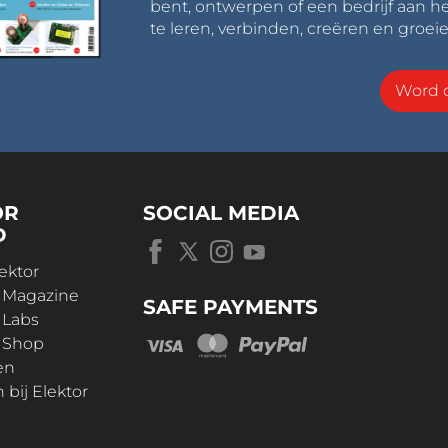
bent, ontwerpen of een bedrijf aan he
te leren, verbinden, creëren en groeie
Word o
OR
SOCIAL MEDIA
D
ektor
r Magazine
SAFE PAYMENTS
 Labs
r Shop
en
bij Elektor