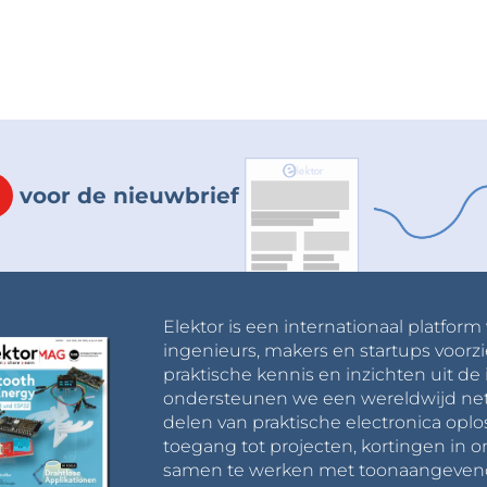
voor de nieuwbrief
Elektor is een internationaal platform
ingenieurs, makers en startups voorzi
praktische kennis en inzichten uit de 
ondersteunen we een wereldwijd net
delen van praktische electronica oplo
toegang tot projecten, kortingen in 
samen te werken met toonaangevende 