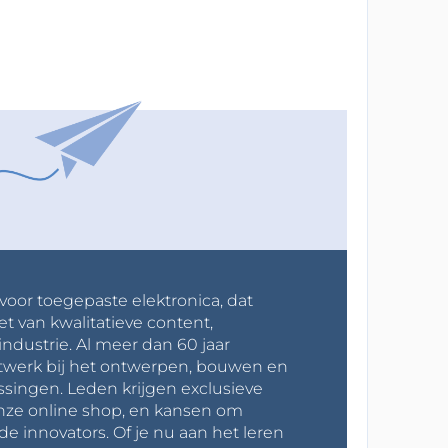
 voor toegepaste elektronica, dat
et van kwalitatieve content,
industrie. Al meer dan 60 jaar
werk bij het ontwerpen, bouwen en
ssingen. Leden krijgen exclusieve
onze online shop, en kansen om
innovators. Of je nu aan het leren