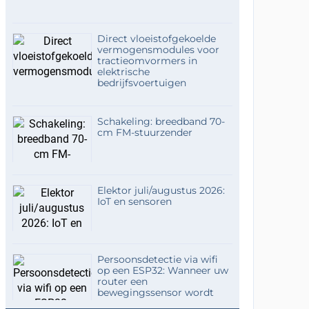
Direct vloeistofgekoelde
vermogensmodules voor
tractieomvormers in
elektrische
bedrijfsvoertuigen
Schakeling: breedband 70-
cm FM-stuurzender
Elektor juli/augustus 2026:
IoT en sensoren
Persoonsdetectie via wifi
op een ESP32: Wanneer uw
router een
bewegingssensor wordt