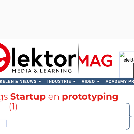
KELEN & NIEUWS
INDUSTRIE
VIDEO
ACADEMY P
Zo
ags
Startup
en
prototyping
(1)