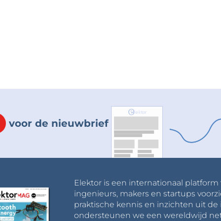
voor de nieuwbrief
Elektor is een internationaal platform
ingenieurs, makers en startups voorzi
praktische kennis en inzichten uit de 
ondersteunen we een wereldwijd net