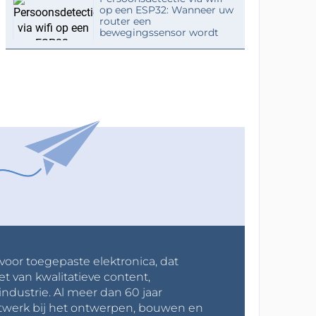
op een ESP32: Wanneer uw
router een
bewegingssensor wordt
 voor toegepaste elektronica, dat
et van kwalitatieve content,
industrie. Al meer dan 60 jaar
werk bij het ontwerpen, bouwen en