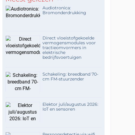
Audiotronica:
Bromonderdrukking
Direct vloeistofgekoelde
vermogensmodules voor
tractieomvormers in
elektrische
bedrijfsvoertuigen
Schakeling: breedband 70-
cm FM-stuurzender
Elektor juli/augustus 2026:
IoT en sensoren
Persoonsdetectie via wifi