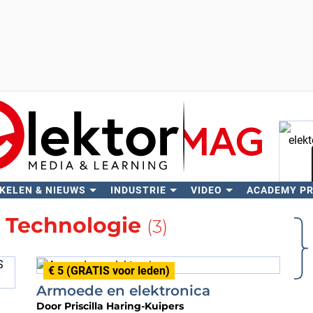
KELEN & NIEUWS
INDUSTRIE
VIDEO
ACADEMY P
Zo
r
Technologie
(3)
€ 5 (GRATIS voor leden)
Armoede en elektronica
Door
Priscilla Haring-Kuipers