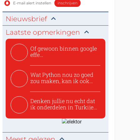
E-mail alert instellen
inschrijven
Nieuwsbrief
Laatste opmerkingen
Of gewoon binnen google
effe
zoeken:https://www.ti...
Wat Python nou zo goed
zou maken, kan ik ook
niet...
Denken jullie nu echt dat
ik onderdelen in Turkije...
Meest gelezen