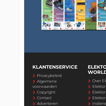
KLANTENSERVICE
ELEKT
WORL
Privacybeleid
Over El
Algemene
voorwaarden
Elekto
Copyright
Elektor
Contact
Elekto
Adverteren
Indien