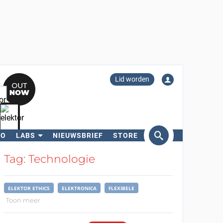
Lid worden
RO
LABS
NIEUWSBRIEF
STORE
eken
Tag: Technologie
ELEKTOR ETHICS
ELEKTRONICA
FLEXIBELE
Toon meer