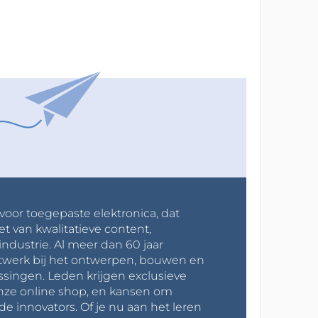
 voor toegepaste elektronica, dat
et van kwalitatieve content,
industrie. Al meer dan 60 jaar
werk bij het ontwerpen, bouwen en
ssingen. Leden krijgen exclusieve
onze online shop, en kansen om
innovators. Of je nu aan het leren