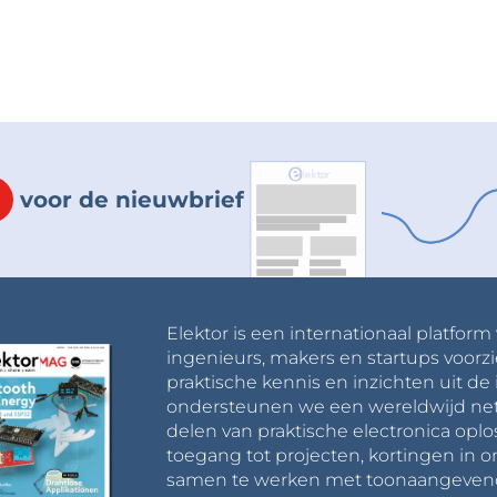
voor de nieuwbrief
Elektor is een internationaal platform
ingenieurs, makers en startups voorzi
praktische kennis en inzichten uit de 
ondersteunen we een wereldwijd net
delen van praktische electronica oplo
toegang tot projecten, kortingen in 
samen te werken met toonaangevende 