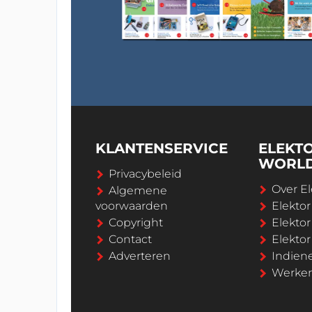
KLANTENSERVICE
ELEKT
WORL
Privacybeleid
Over El
Algemene
voorwaarden
Elekto
Copyright
Elektor
Contact
Elekto
Adverteren
Indien
Werken 