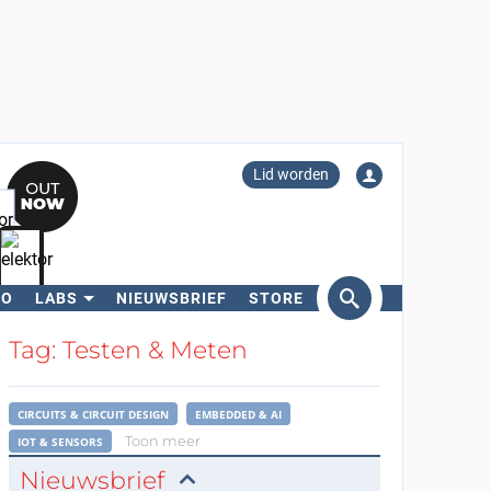
Lid worden
RO
LABS
NIEUWSBRIEF
STORE
eken
Tag: Testen & Meten
CIRCUITS & CIRCUIT DESIGN
EMBEDDED & AI
Toon meer
IOT & SENSORS
Nieuwsbrief