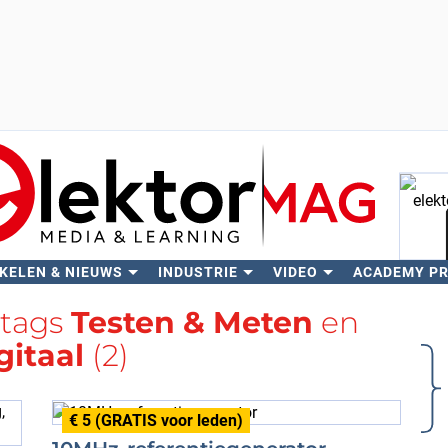
KELEN & NIEUWS
INDUSTRIE
VIDEO
ACADEMY P
Zo
 tags
Testen & Meten
en
gitaal
(2)
€ 5 (GRATIS voor leden)