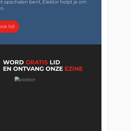
t opschalen bent, Elektor helpt je om
n.
ok lid!
WORD
GRATIS
LID
EN ONTVANG ONZE
EZINE