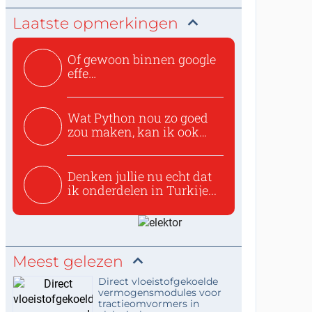
Laatste opmerkingen
Of gewoon binnen google
effe
zoeken:https://www.ti...
Wat Python nou zo goed
zou maken, kan ik ook
niet...
Denken jullie nu echt dat
ik onderdelen in Turkije...
Meest gelezen
Direct vloeistofgekoelde
vermogensmodules voor
tractieomvormers in