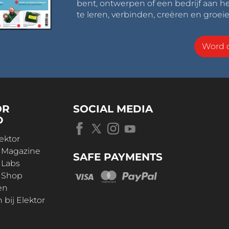
bent, ontwerpen of een bedrijf aan he
te leren, verbinden, creëren en groeie
Word o
OR
SOCIAL MEDIA
D
ektor
r Magazine
SAFE PAYMENTS
 Labs
r Shop
en
bij Elektor