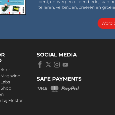
bent, ontwerpen of een bedrijf aan he
te leren, verbinden, creëren en groeie
Word o
OR
SOCIAL MEDIA
D
ektor
r Magazine
SAFE PAYMENTS
 Labs
r Shop
en
bij Elektor