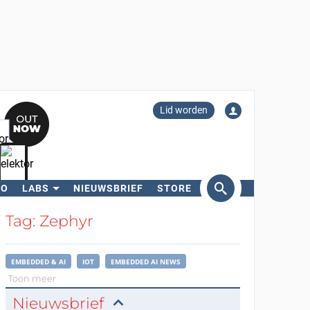
Lid worden
RO
LABS
NIEUWSBRIEF
STORE
eken
Tag: Zephyr
EMBEDDED & AI
IOT
EMBEDDED AI NEWS
Toon meer
Nieuwsbrief