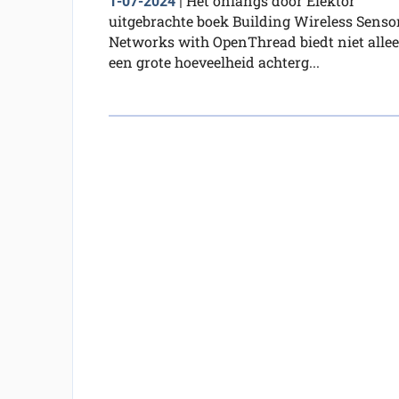
Het onlangs door Elektor
1-07-2024
|
uitgebrachte boek Building Wireless Senso
Networks with OpenThread biedt niet alle
een grote hoeveelheid achterg...