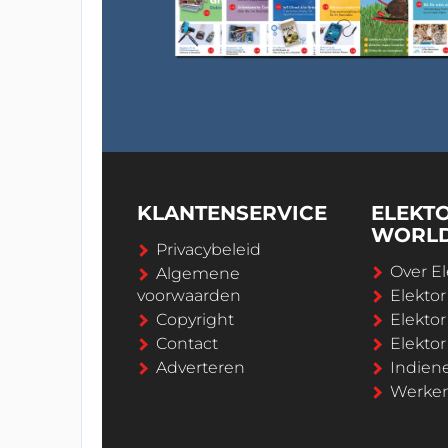
KLANTENSERVICE
ELEKT
WORL
Privacybeleid
Over El
Algemene
voorwaarden
Elekto
Copyright
Elektor
Contact
Elekto
Adverteren
Indien
Werken 