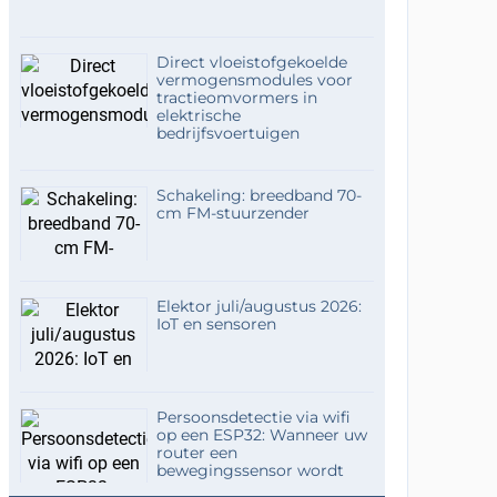
Direct vloeistofgekoelde
vermogensmodules voor
tractieomvormers in
elektrische
bedrijfsvoertuigen
Schakeling: breedband 70-
cm FM-stuurzender
Elektor juli/augustus 2026:
IoT en sensoren
Persoonsdetectie via wifi
op een ESP32: Wanneer uw
router een
bewegingssensor wordt