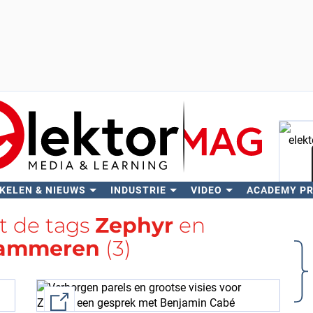
KELEN & NIEUWS
INDUSTRIE
VIDEO
ACADEMY P
Zo
t de tags
Zephyr
en
rammeren
(3)
External link