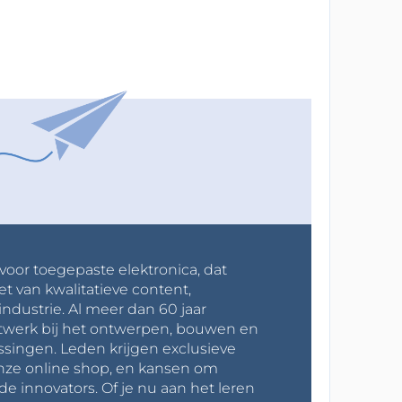
 voor toegepaste elektronica, dat
et van kwalitatieve content,
industrie. Al meer dan 60 jaar
werk bij het ontwerpen, bouwen en
ssingen. Leden krijgen exclusieve
onze online shop, en kansen om
innovators. Of je nu aan het leren