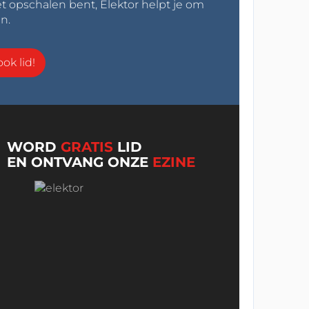
t opschalen bent, Elektor helpt je om
n.
ok lid!
WORD
GRATIS
LID
EN ONTVANG ONZE
EZINE