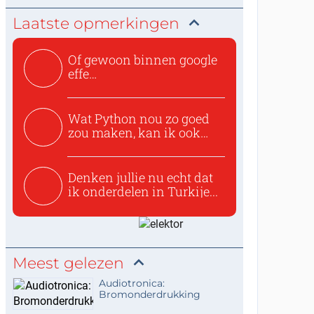
Laatste opmerkingen
Of gewoon binnen google
effe
zoeken:https://www.ti...
Wat Python nou zo goed
zou maken, kan ik ook
niet...
Denken jullie nu echt dat
ik onderdelen in Turkije...
Meest gelezen
Audiotronica:
Bromonderdrukking