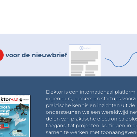
voor de nieuwbrief
Elektor is een internationaal platform
ingenieurs, makers en startups voorzi
praktische kennis en inzichten uit de 
ondersteunen we een wereldwijd net
delen van praktische electronica oplo
toegang tot projecten, kortingen in 
samen te werken met toonaangevende 