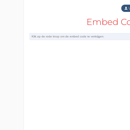
V
Embed Cod