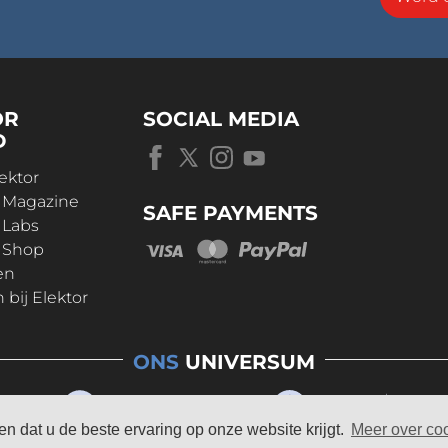
OR
SOCIAL MEDIA
D
ektor
r Magazine
SAFE PAYMENTS
 Labs
r Shop
en
bij Elektor
ONS
UNIVERSUM
n dat u de beste ervaring op onze website krijgt.
Meer over co