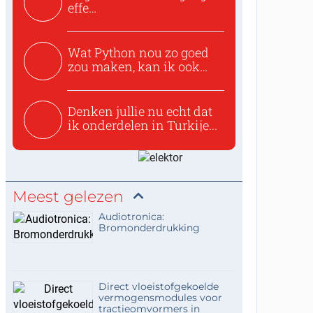
effe
zoeken:https://www.ti...
Wat Python nou zo goed
zou maken, kan ik ook
niet...
Denken jullie nu echt dat
ik onderdelen in Turkije...
Meest gelezen
Audiotronica:
Bromonderdrukking
Direct vloeistofgekoelde
vermogensmodules voor
tractieomvormers in