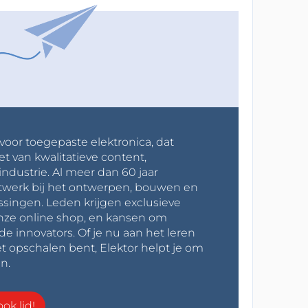
 voor toegepaste elektronica, dat
et van kwalitatieve content,
industrie. Al meer dan 60 jaar
werk bij het ontwerpen, bouwen en
ssingen. Leden krijgen exclusieve
onze online shop, en kansen om
innovators. Of je nu aan het leren
t opschalen bent, Elektor helpt je om
n.
ok lid!