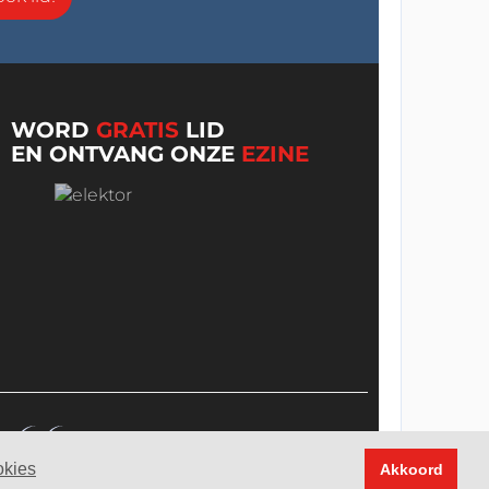
WORD
GRATIS
LID
EN ONTVANG ONZE
EZINE
okies
Akkoord