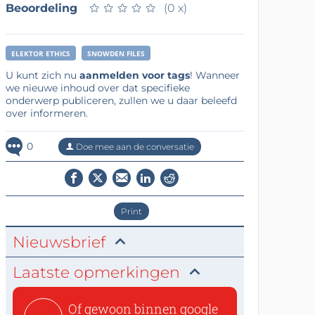
Beoordeling
★
★
★
★
★
★
★
★
★
★
(0 x)
ELEKTOR ETHICS
SNOWDEN FILES
U kunt zich nu
aanmelden voor tags
! Wanneer
we nieuwe inhoud over dat specifieke
onderwerp publiceren, zullen we u daar beleefd
over informeren.
0
Doe mee aan de conversatie
Print
Nieuwsbrief
Laatste opmerkingen
Of gewoon binnen google