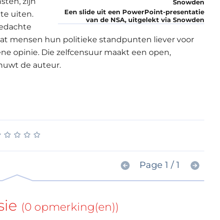
ten, zijn
Een slide uit een PowerPoint-presentatie
e uiten.
van de NSA, uitgelekt via Snowden
gedachte
dat mensen hun politieke standpunten liever voor
ene opinie. Die zelfcensuur maakt een open,
huwt de auteur.
★
★
★
★
★
★
★
★
★
★
Page 1 / 1
sie
(0 opmerking(en))