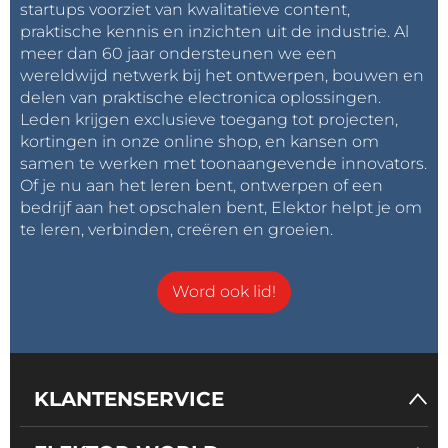
startups voorziet van kwalitatieve content,
aankunnen dan traditionele op silicium gebaseerde
praktische kennis en inzichten uit de industrie. Al
apparaten, blijft nauwkeurig thermisch beheer
meer dan 60 jaar ondersteunen we een
essentieel. Het is nodig om warmte gelijkmatig te
wereldwijd netwerk bij het ontwerpen, bouwen en
delen van praktische electronica oplossingen.
verdelen en hotspots te vermijden. Als voorbeeld
Leden krijgen exclusieve toegang tot projecten,
toont
Figuur 1
een thermografische opname van een
kortingen in onze online shop, en kansen om
PCB: de rode vlekken geven de punten met de
samen te werken met toonaangevende innovators.
hoogste warmteconcentratie aan.
Of je nu aan het leren bent, ontwerpen of een
bedrijf aan het opschalen bent, Elektor helpt je om
Verbetering van thermische prestaties
te leren, verbinden, creëren en groeien.
De eerste stap naar een goede thermische prestatie,
zelfs bij zware belastingen op de PCB, is het bepalen
Word ook lid!
van de junctietemperatuur TJ en de thermische
weerstand RT van elk hoogvermogenscomponent.
De junctietemperatuur is de temperatuur op het
punt waar de halfgeleiderovergangen (transistoren,
KLANTENSERVICE
diodes enz.) binnen een component werken. De
toegestane maximale TJ-waarde is te vinden in het