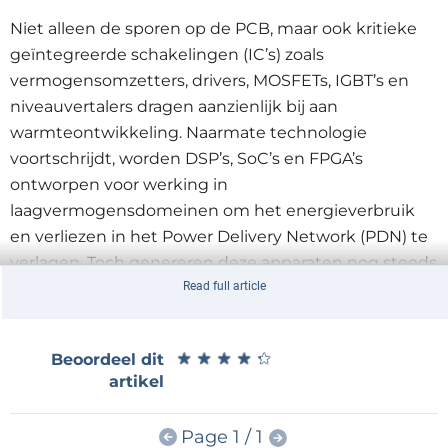
Niet alleen de sporen op de PCB, maar ook kritieke
geïntegreerde schakelingen (IC’s) zoals
vermogensomzetters, drivers, MOSFETs, IGBT’s en
niveauvertalers dragen aanzienlijk bij aan
warmteontwikkeling. Naarmate technologie
voortschrijdt, worden DSP’s, SoC’s en FPGA’s
ontworpen voor werking in
laagvermogensdomeinen om het energieverbruik
en verliezen in het Power Delivery Network (PDN) te
verlagen. Toch genereren deze apparaten nog steeds
aanzienlijke warmte vanwege hun hoge
Read full article
schakelfrequentie en energie-intensieve taken.
★
★
★
★
★
★
★
★
★
★
Beoordeel dit
Met steeds kleinere vormfactoren is thermisch
artikel
beheer een van de belangrijkste uitdagingen
geworden voor ontwerpers van PCB’s. Hoewel een
Page 1 / 1