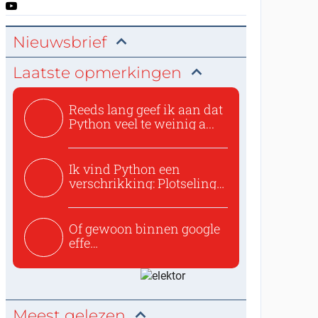
Nieuwsbrief
Laatste opmerkingen
Reeds lang geef ik aan dat
Python veel te weinig a...
Ik vind Python een
verschrikking: Plotseling
zijn...
Of gewoon binnen google
effe
zoeken:https://www.ti...
Meest gelezen