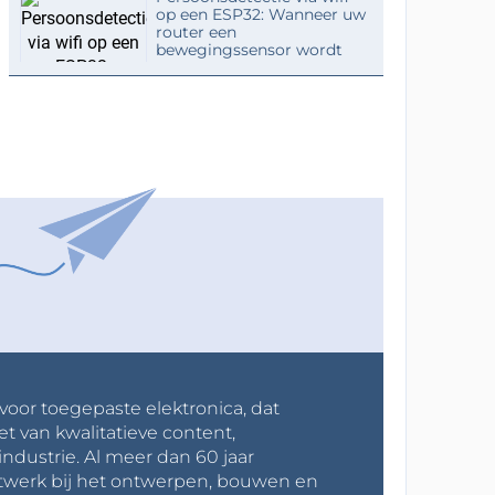
op een ESP32: Wanneer uw
router een
bewegingssensor wordt
 voor toegepaste elektronica, dat
et van kwalitatieve content,
industrie. Al meer dan 60 jaar
werk bij het ontwerpen, bouwen en