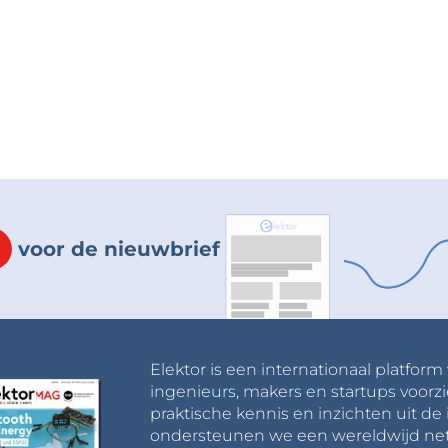
voor de nieuwbrief
Elektor is een internationaal platform
ingenieurs, makers en startups voorzi
praktische kennis en inzichten uit de 
ondersteunen we een wereldwijd net