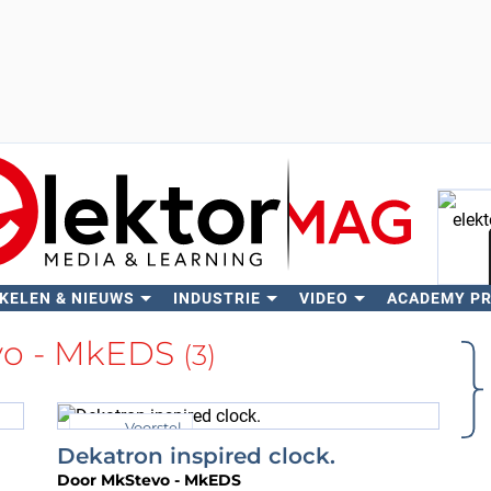
KELEN & NIEUWS
INDUSTRIE
VIDEO
ACADEMY P
Zo
vo - MkEDS
(3)
Voorstel
Dekatron inspired clock.
Door
MkStevo - MkEDS