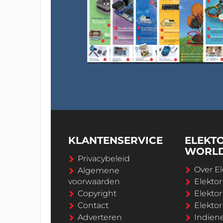
KLANTENSERVICE
ELEKT
WORL
Privacybeleid
Over El
Algemene
voorwaarden
Elekto
Copyright
Elektor
Contact
Elekto
Adverteren
Indien