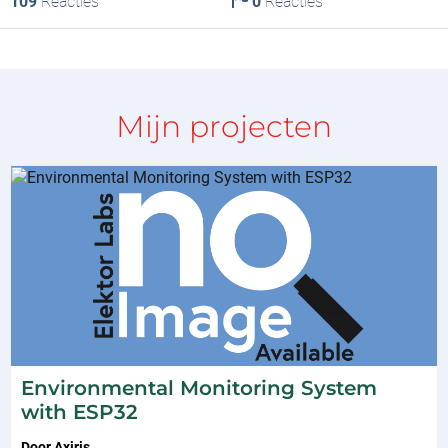
109
Reacties
0
Reacties
Mijn projecten
Environmental Monitoring System
with ESP32
Door
Axiris