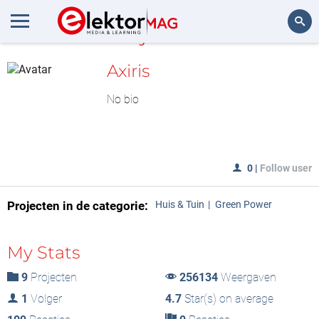
MijnLAB
Zoeken
Axiris
No bio
0
|
Follow user
Projecten in de categorie:
Huis & Tuin
Green Power
My Stats
9
Projecten
256134
Weergaven
1
Volger
4.7
Star(s) on average