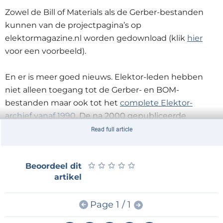
Zowel de Bill of Materials als de Gerber-bestanden
kunnen van de projectpagina’s op
elektormagazine.nl worden gedownload (klik
hier
voor een voorbeeld).
En er is meer goed nieuws. Elektor-leden hebben
niet alleen toegang tot de Gerber- en BOM-
bestanden maar ook tot het
complete Elektor-
archief vanaf 1990
. De na 2000 gepubliceerde
tijdschriften (en afzonderlijke artikelen) zijn al langer
Read full article
beschikbaar, maar vorige week hebben we ook al
onze content van de jaren negentig aan het digitale
★
★
★
★
★
★
★
★
★
★
Beoordeel dit
archief toegevoegd. Hoewel de informatie op de
artikel
website minder uitgebreid is dan wat u gewend
bent van de publicaties na 2000, zijn de artikelen zelf
Page 1 / 1
nog steeds de moeite van het lezen waard. Wij
wensen u veel plezier met deze overvloed aan