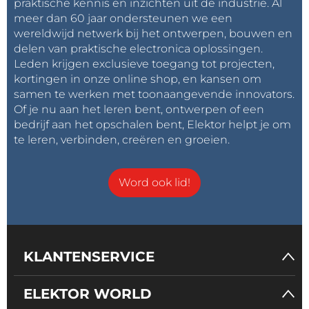
praktische kennis en inzichten uit de industrie. Al
meer dan 60 jaar ondersteunen we een
Het toevoegen van intelligentie aan de
wereldwijd netwerk bij het ontwerpen, bouwen en
hulpmiddelen en de werkvloersystemen om te
delen van praktische electronica oplossingen.
helpen bij het vereenvoudigen van het
Leden krijgen exclusieve toegang tot projecten,
productieproces en het verbeteren van de productie
kortingen in onze online shop, en kansen om
efficiëntie door het beheren en controleren van de
samen te werken met toonaangevende innovators.
Of je nu aan het leren bent, ontwerpen of een
taken die de operator uitvoert, nadert zijn voltooiing.
bedrijf aan het opschalen bent, Elektor helpt je om
De fabrikant kan deze intelligente tools snel
te leren, verbinden, creëren en groeien.
ontwikkelen en uittesten door gebruik te maken van
de NI SOM. Denk aan het ophalen van aanvaardbare
Word ook lid!
meetwaarden uit een database, het controleren of
de metingen binnen deze parameters vallen, het
resultaat registreren en het zorgen voor eventuele
opvolgacties mits dat nodig mocht zijn en tenslotte
het uitvoeren van geautomatiseerde controles en
KLANTENSERVICE
kalibratie.
ELEKTOR WORLD
De oplossing – National Instruments SOM (System