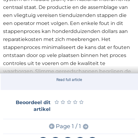
centraal staat. De productie en de assemblage van
een vliegtuig vereisen tienduizenden stappen die
een operator moet volgen. Een enkele fout in dit
stappenproces kan honderdduizenden dollars aan
reparatiekosten met zich meebrengen. Het
stappenproces minimaliseert de kans dat er fouten
ontstaan door op vele plaatsen binnen het proces
controles uit te voeren om de kwaliteit te
waarborgen. Slimme gereedschappen begrijpen de
opeenvolgende stappen die de operator moet
Read full article
nemen en door intelligentie aan het system toe te
voegen, kan het gereedschap automatisch op de
★
★
★
★
★
★
★
★
★
★
Beoordeel dit
juiste wijze ingesteld worden waardoor de uit te
artikel
voeren taken voor de operator worden
vereenvoudigd. Zodra deze stap is voltooid kan het
Page 1 / 1
slimme gereedschap de actie controleren en de
resultaten van de gevolgde stap melden en