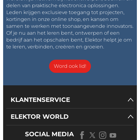
Belastingadviseurs
delen van praktische electronica oplossingen.
** Marlies Mulder is directeur van De Zakenpartner – intermediair
Leden krijgen exclusieve toegang tot projecten,
kortingen in onze online shop, en kansen om
tussen overheid en bedrijfsleven
samen te werken met toonaangevende innovators.
Of je nu aan het leren bent, ontwerpen of een
bedrijf aan het opschalen bent, Elektor helpt je om
te leren, verbinden, creëren en groeien.
Workshop Smart Water
Word ook lid!
KLANTENSERVICE
ELEKTOR WORLD
SOCIAL MEDIA