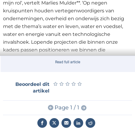
mijn rol‘, vertelt Marlies Mulder**. ‘Op negen
kruispunten houden vertegenwoordigers van
ondernemingen, overheid en onderwijs zich bezig
met de thema’s water en leven, water en voedsel,
water en energie vanuit een technologische
invalshoek. Lopende projecten die binnen onze
kaders passen positioneren we binnen die
kruispunten, zoals waterstofontwikkeling en
Read full article
getijden-energie. Dat leidt weer tot nieuwe
initiatieven.’
★
★
★
★
★
★
★
★
★
★
Beoordeel dit
Een mooi voorbeeld is Technieksucces om de jeugd
artikel
te enthousiasmeren voor techniek en robotica.
Tijdens de lessen maken de kinderen kennis met
Page 1 / 1
programmeren, het aansturen van robots en virtual
reality-brillen.
Het lesmateriaal is ontwikkeld dankzij
bijdragen van sponsoren als tbp. ‘Door