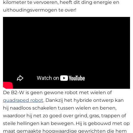
kilometer te vervoeren, heeft dit ding energie en
uithoudingsvermogen te over!
De B2-W is geen gewone robot met wielen of
quadraped robot
. Dankzij het hybride ontwerp kan
hij naadloos schakelen tussen wielen en benen,
waardoor hij net zo goed over grind, gras, trappen of
steile hellingen kan bewegen. Hij is gebouwd met op
maat gemaakte hoogwaardige gewrichten die hem