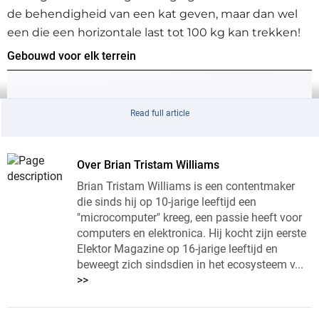
de behendigheid van een kat geven, maar dan wel
een die een horizontale last tot 100 kg kan trekken!
Gebouwd voor elk terrein
Read full article
Over Brian Tristam Williams
Brian Tristam Williams is een contentmaker
die sinds hij op 10-jarige leeftijd een
"microcomputer" kreeg, een passie heeft voor
computers en elektronica. Hij kocht zijn eerste
Elektor Magazine op 16-jarige leeftijd en
Built for Any Terrain
beweegt zich sindsdien in het ecosysteem v...
>>
Het ontwerp is even praktisch als strak. De B2-W is
1,098 m hoog en weegt ongeveer 75 kg, inclusief de 2