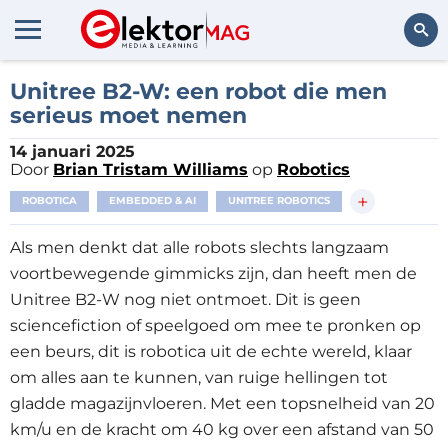
Zoeken
Unitree B2-W: een robot die men
serieus moet nemen
14 januari 2025
Door
Brian Tristam Williams
op
Robotics
+
ROBOTICA
EMBEDDED & AI
UNITREE ROBOTICS
Als men denkt dat alle robots slechts langzaam
voortbewegende gimmicks zijn, dan heeft men de
Unitree B2-W nog niet ontmoet. Dit is geen
sciencefiction of speelgoed om mee te pronken op
een beurs, dit is robotica uit de echte wereld, klaar
om alles aan te kunnen, van ruige hellingen tot
gladde magazijnvloeren. Met een topsnelheid van 20
km/u en de kracht om 40 kg over een afstand van 50