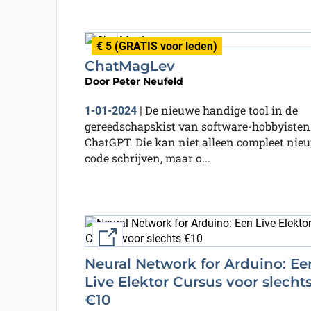
€ 5 (GRATIS voor leden)
ChatMagLev
Door
Peter Neufeld
De nieuwe handige tool in de
1-01-2024
|
gereedschapskist van software-hobbyisten 
ChatGPT. Die kan niet alleen compleet nie
code schrijven, maar o...
External link
Neural Network for Arduino: Ee
Live Elektor Cursus voor slecht
€10