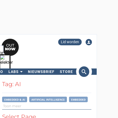
Lid worden
RO
LABS
NIEUWSBRIEF
STORE
eken
Tag: AI
EMBEDDED & AI
ARTIFICIAL INTELLIGENCE
EMBEDDED
Toon meer
Select Page