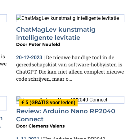
ChatMagLev kunstmatig
intelligente levitatie
Door
Peter Neufeld
is
De nieuwe handige tool in de
20-12-2023
|
uwe
gereedschapskist van software-hobbyisten is
ChatGPT. Die kan niet alleen compleet nieuwe
code schrijven, maar o...
€ 5 (GRATIS voor leden)
Review: Arduino Nano RP2040
n
Connect
s
Door
Clemens Valens
Het Arduino Nano RP2040