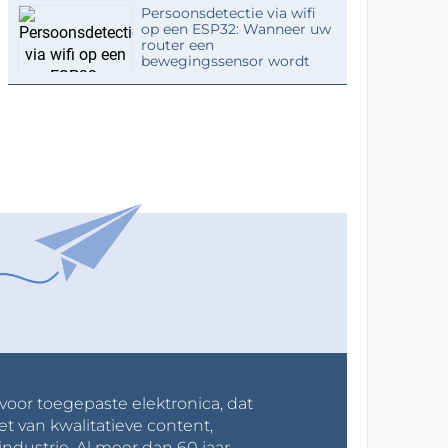
Persoonsdetectie via wifi
op een ESP32: Wanneer uw
router een
bewegingssensor wordt
 voor toegepaste elektronica, dat
et van kwalitatieve content,
industrie. Al meer dan 60 jaar