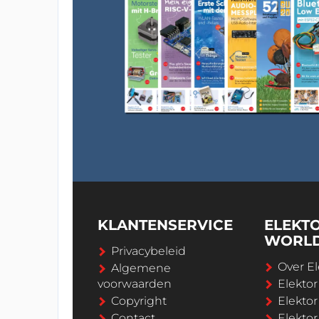
KLANTENSERVICE
ELEKT
WORL
Privacybeleid
Over El
Algemene
voorwaarden
Elekto
Copyright
Elektor
Contact
Elekto