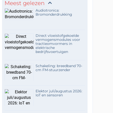
Meest gelezen
Audiotronica:
Bromonderdrukking
Direct vloeistofgekoelde
vermogensmodules voor
tractieomvormers in
elektrische
bedrijfsvoertuigen
Schakeling: breedband 70-
cm FM-stuurzender
Elektor juli/augustus 2026:
IoT en sensoren