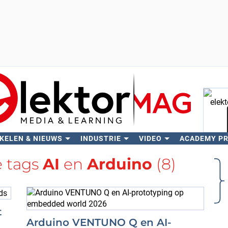
KELEN & NIEUWS
INDUSTRIE
VIDEO
ACADEMY P
Zo
e tags
AI
en
Arduino
(8)
t
Arduino VENTUNO Q en AI-