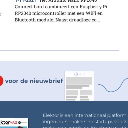
1-11-2021
|
Connect bord combineert een Raspberry Pi
RP2040 microcontroller met een WiFi en
e
Bluetooth module. Naast draadloze co...
voor de nieuwbrief
Elektor is een internationaal platform
ingenieurs, makers en startups voorzi
praktische kennis en inzichten uit de 