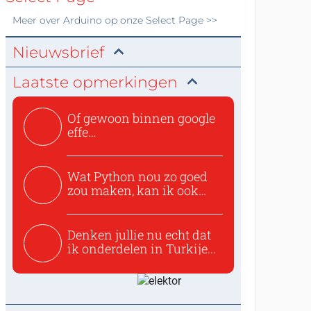
Meer over
Arduino
op onze Select Page >>
Nieuwsbrief
Laatste opmerkingen
Of gewoon binnen google
effe
zoeken:https://www.ti...
Wat Python nou zo goed
zou maken, kan ik ook
niet...
Denken jullie nu echt dat
ik onderdelen in Turkije...