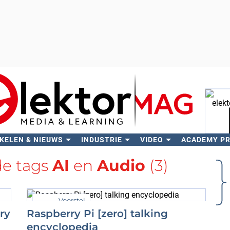
KELEN & NIEUWS
INDUSTRIE
VIDEO
ACADEMY P
Zo
de tags
AI
en
Audio
(3)
Voorstel
ry
Raspberry Pi [zero] talking
encyclopedia