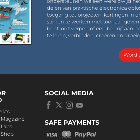
ondersteunen we een wereldwijd net
delen van praktische electronica oplo
toegang tot projecten, kortingen in 
samen te werken met toonaangevende 
bent, ontwerpen of een bedrijf aan he
te leren, verbinden, creëren en groeie
Word o
OR
SOCIAL MEDIA
D
ektor
r Magazine
SAFE PAYMENTS
 Labs
r Shop