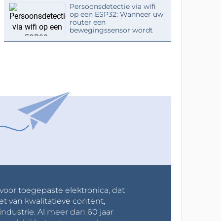
Persoonsdetectie via wifi
op een ESP32: Wanneer uw
router een
bewegingssensor wordt
 voor toegepaste elektronica, dat
et van kwalitatieve content,
industrie. Al meer dan 60 jaar