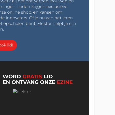
werk bij het ontwerpen, bouwen en
ssingen. Leden krijgen exclusieve
onze online shop, en kansen om
innovators. Of je nu aan het leren
t opschalen bent, Elektor helpt je om
n.
ok lid!
WORD
GRATIS
LID
EN ONTVANG ONZE
EZINE