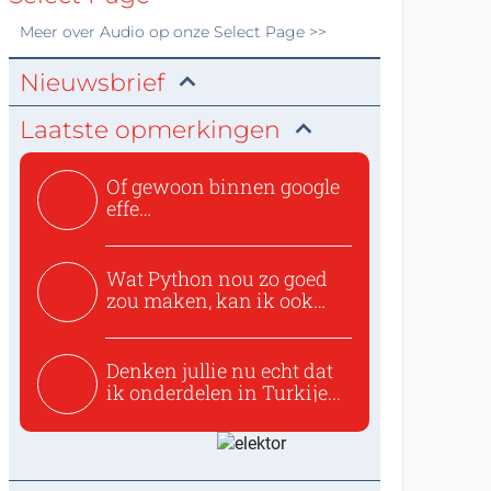
Meer over
Audio
op onze Select Page >>
Nieuwsbrief
Laatste opmerkingen
Of gewoon binnen google
effe
zoeken:https://www.ti...
Wat Python nou zo goed
zou maken, kan ik ook
niet...
Denken jullie nu echt dat
ik onderdelen in Turkije...