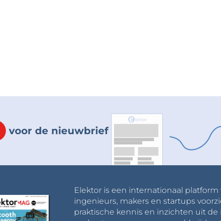
voor de nieuwbrief
Elektor is een internationaal platform
ingenieurs, makers en startups voorzi
praktische kennis en inzichten uit de 