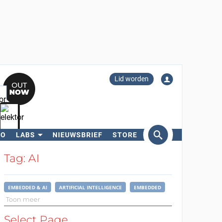
Lid worden
RO
LABS
NIEUWSBRIEF
STORE
eken
Tag: AI
EMBEDDED & AI
ARTIFICIAL INTELLIGENCE
EMBEDDED
Toon meer
Select Page