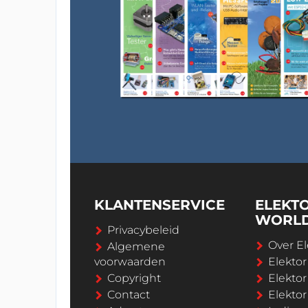
KLANTENSERVICE
ELEKT
WORL
Privacybeleid
Over El
Algemene
voorwaarden
Elekto
Copyright
Elektor
Contact
Elekto