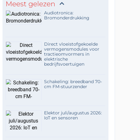
Meest gelezen
Audiotronica:
Bromonderdrukking
Direct vloeistofgekoelde
vermogensmodules voor
tractieomvormers in
elektrische
bedrijfsvoertuigen
Schakeling: breedband 70-
cm FM-stuurzender
Elektor juli/augustus 2026:
IoT en sensoren