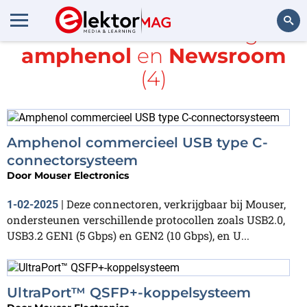
Alle items met de tags
amphenol
en
Newsroom
Zoeken
(4)
Amphenol commercieel USB type C-
connectorsysteem
Door
Mouser Electronics
Deze connectoren, verkrijgbaar bij Mouser,
1-02-2025
|
ondersteunen verschillende protocollen zoals USB2.0,
USB3.2 GEN1 (5 Gbps) en GEN2 (10 Gbps), en U...
UltraPort™ QSFP+-koppelsysteem