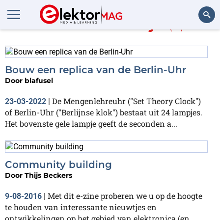
Meer over
Berlijn
(4)
Zoeken
Bouw een replica van de Berlin-Uhr
Door
blafusel
De Mengenlehreuhr ("Set Theory Clock")
23-03-2022
|
of Berlin-Uhr ("Berlijnse klok") bestaat uit 24 lampjes.
Het bovenste gele lampje geeft de seconden a...
Community building
Door
Thijs Beckers
Met dit e-zine proberen we u op de hoogte
9-08-2016
|
te houden van interessante nieuwtjes en
ontwikkelingen op het gebied van elektronica (en