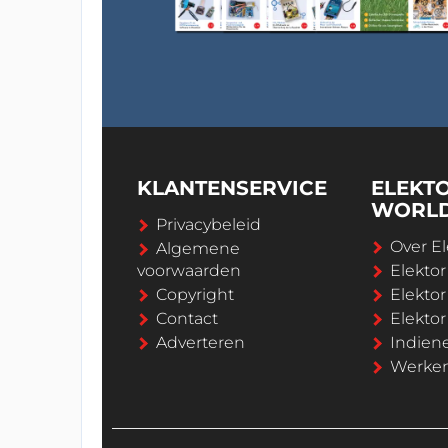
KLANTENSERVICE
ELEKT
WORL
Privacybeleid
Over El
Algemene
voorwaarden
Elekto
Copyright
Elektor
Contact
Elekto
Adverteren
Indien
Werken 