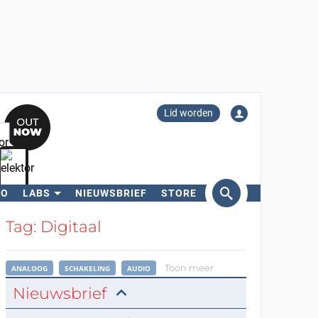
Lid worden
RO
LABS
NIEUWSBRIEF
STORE
eken
Tag: Digitaal
Toon meer
ANALOOG
SCHAKELING
AUDIO
Nieuwsbrief