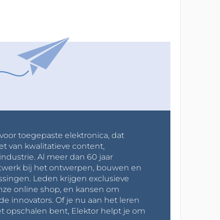
 voor toegepaste elektronica, dat
et van kwalitatieve content,
industrie. Al meer dan 60 jaar
werk bij het ontwerpen, bouwen en
ssingen. Leden krijgen exclusieve
onze online shop, en kansen om
innovators. Of je nu aan het leren
t opschalen bent, Elektor helpt je om