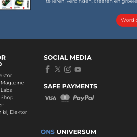
te leren, verbinden, creëren en groeie
Word o
OR
SOCIAL MEDIA
D
ektor
r Magazine
SAFE PAYMENTS
 Labs
r Shop
en
bij Elektor
ONS
UNIVERSUM