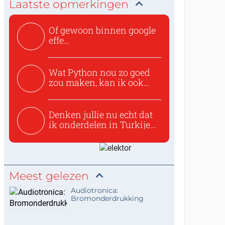
Laatste opmerkingen
Of gewoon binnen google
effe
zoeken:https://www.ti...
Wat Python nou zo goed
zou maken, kan ik ook
niet...
Denken jullie nu echt dat
ik onderdelen in Turkije...
Meest gelezen
Audiotronica:
Bromonderdrukking