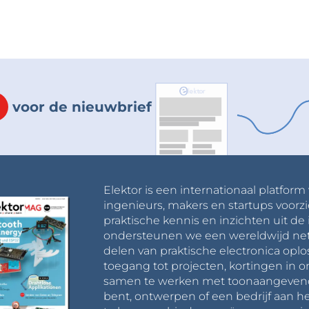
voor de nieuwbrief
Elektor is een internationaal platform
ingenieurs, makers en startups voorzi
praktische kennis en inzichten uit de 
ondersteunen we een wereldwijd net
delen van praktische electronica oplo
toegang tot projecten, kortingen in 
samen te werken met toonaangevende 
bent, ontwerpen of een bedrijf aan he