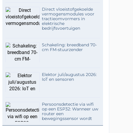
Direct vloeistofgekoelde
vermogensmodules voor
tractieomvormers in
elektrische
bedrijfsvoertuigen
Schakeling: breedband 70-
cm FM-stuurzender
Elektor juli/augustus 2026:
IoT en sensoren
Persoonsdetectie via wifi
op een ESP32: Wanneer uw
router een
bewegingssensor wordt