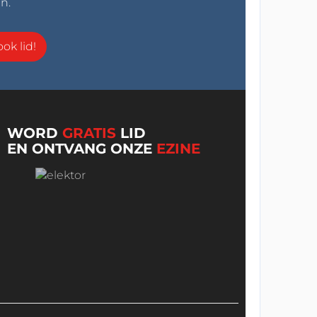
n.
ok lid!
WORD
GRATIS
LID
EN ONTVANG ONZE
EZINE