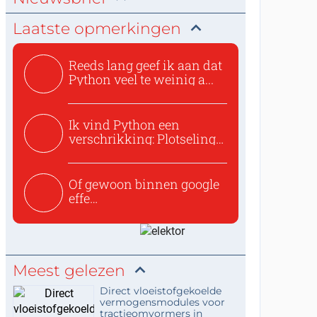
Laatste opmerkingen
Reeds lang geef ik aan dat
Python veel te weinig a...
Ik vind Python een
verschrikking: Plotseling
zijn...
Of gewoon binnen google
effe
zoeken:https://www.ti...
Meest gelezen
Direct vloeistofgekoelde
vermogensmodules voor
tractieomvormers in