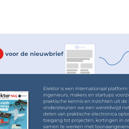
voor de nieuwbrief
Elektor is een internationaal platform
ingenieurs, makers en startups voorzi
praktische kennis en inzichten uit de 
ondersteunen we een wereldwijd net
delen van praktische electronica oplo
toegang tot projecten, kortingen in 
samen te werken met toonaangevende 