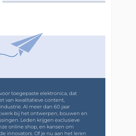
 voor toegepaste elektronica, dat
et van kwalitatieve content,
industrie. Al meer dan 60 jaar
werk bij het ontwerpen, bouwen en
ssingen. Leden krijgen exclusieve
onze online shop, en kansen om
innovators. Of je nu aan het leren