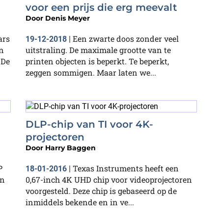
voor een prijs die erg meevalt
Door
Denis Meyer
ars
Een zwarte doos zonder veel
19-12-2018
|
an
uitstraling. De maximale grootte van te
 De
printen objecten is beperkt. Te beperkt,
zeggen sommigen. Maar laten we...
DLP-chip van TI voor 4K-
projectoren
Door
Harry Baggen
P
Texas Instruments heeft een
18-01-2016
|
an
0,67-inch 4K UHD chip voor videoprojectoren
voorgesteld. Deze chip is gebaseerd op de
inmiddels bekende en in ve...