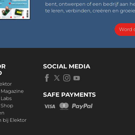
bent, ontwerpen of een bedrijf aan he
te leren, verbinden, creëren en groeie
Word o
OR
SOCIAL MEDIA
D
ektor
r Magazine
SAFE PAYMENTS
 Labs
r Shop
en
bij Elektor