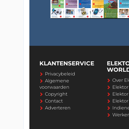
KLANTENSERVICE
ELEKT
WORL
Privacybeleid
Over El
Algemene
voorwaarden
Elekto
Copyright
Elektor
Contact
Elekto
Adverteren
Indien
Werken 