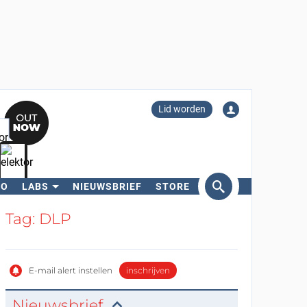
Lid worden
RO
LABS
NIEUWSBRIEF
STORE
eken
Tag: DLP
E-mail alert instellen
inschrijven
Nieuwsbrief