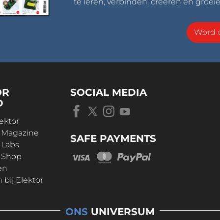
te leren, verbinden, creëren en groeie
Word o
OR
SOCIAL MEDIA
D
ektor
r Magazine
SAFE PAYMENTS
 Labs
r Shop
en
bij Elektor
ONS
UNIVERSUM