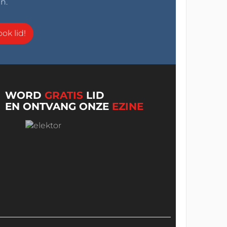
n.
ok lid!
WORD
GRATIS
LID
EN ONTVANG ONZE
EZINE