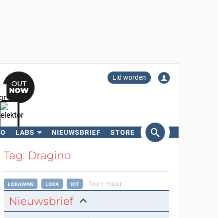
Lid worden
RO
LABS
NIEUWSBRIEF
STORE
eken
Tag: Dragino
Toon meer
LORAWAN
LORA
IOT
Nieuwsbrief