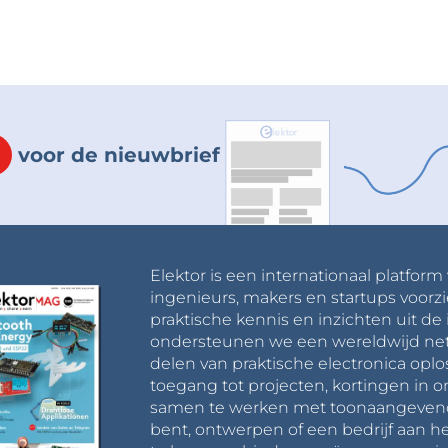
voor de nieuwbrief
Elektor is een internationaal platform
ingenieurs, makers en startups voorzi
praktische kennis en inzichten uit de 
ondersteunen we een wereldwijd net
delen van praktische electronica oplo
toegang tot projecten, kortingen in 
samen te werken met toonaangevende 
bent, ontwerpen of een bedrijf aan he