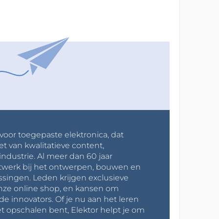
 voor toegepaste elektronica, dat
et van kwalitatieve content,
industrie. Al meer dan 60 jaar
werk bij het ontwerpen, bouwen en
ssingen. Leden krijgen exclusieve
onze online shop, en kansen om
innovators. Of je nu aan het leren
t opschalen bent, Elektor helpt je om