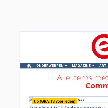
ONDERWERPEN
MAGAZINE
ARTI
Alle items me
Comm
€ 5 (GRATIS voor leden)