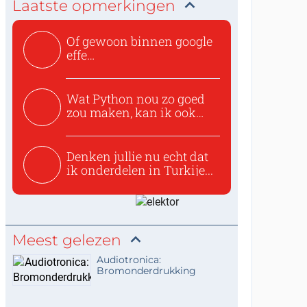
Laatste opmerkingen
Of gewoon binnen google
effe
zoeken:https://www.ti...
Wat Python nou zo goed
zou maken, kan ik ook
niet...
Denken jullie nu echt dat
ik onderdelen in Turkije...
Meest gelezen
Audiotronica:
Bromonderdrukking