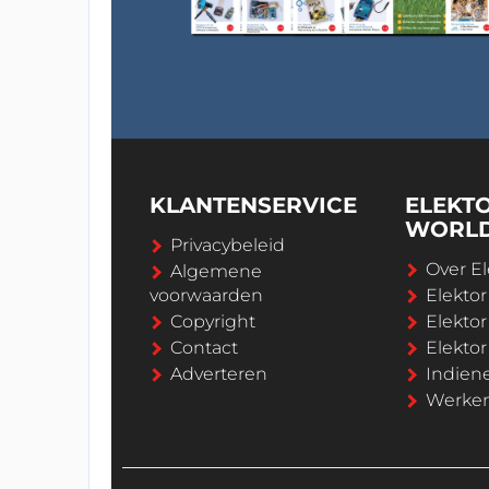
KLANTENSERVICE
ELEKT
WORL
Privacybeleid
Over El
Algemene
voorwaarden
Elekto
Copyright
Elektor
Contact
Elekto
Adverteren
Indien
Werken 