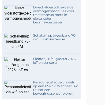
Direct vloeistofgekoelde
vermogensmodules voor
tractieomvormers in
elektrische
bedrijfsvoertuigen
Schakeling: breedband 70-
cm FM-stuurzender
Elektor juli/augustus 2026:
IoT en sensoren
Persoonsdetectie via wifi
op een ESP32: Wanneer uw
router een
bewegingssensor wordt