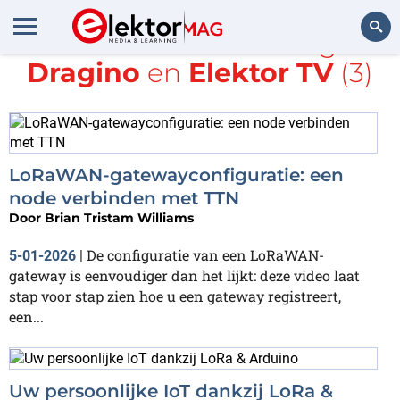
Alle items met de tags
Dragino
en
Elektor TV
(3)
Zoeken
LoRaWAN-gatewayconfiguratie: een
node verbinden met TTN
Door
Brian Tristam Williams
De configuratie van een LoRaWAN-
5-01-2026
|
gateway is eenvoudiger dan het lijkt: deze video laat
stap voor stap zien hoe u een gateway registreert,
een...
Uw persoonlijke IoT dankzij LoRa &