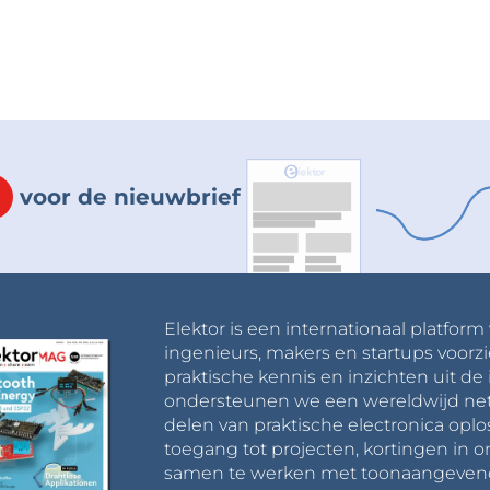
voor de nieuwbrief
Elektor is een internationaal platform
ingenieurs, makers en startups voorzi
praktische kennis en inzichten uit de 
ondersteunen we een wereldwijd net
delen van praktische electronica oplo
toegang tot projecten, kortingen in 
samen te werken met toonaangevende 