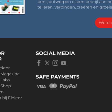
bent, ontwerpen of een bedrijf aan he
te leren, verbinden, creëren en groeie
Word o
OR
SOCIAL MEDIA
D
ektor
r Magazine
SAFE PAYMENTS
 Labs
r Shop
en
bij Elektor