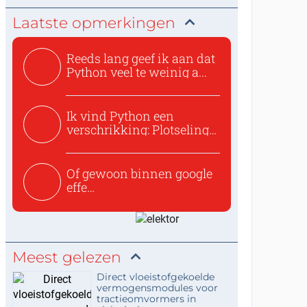
Laatste opmerkingen
Reeds lang geef ik aan dat
Python veel te weinig a...
Ik vind Python een
verschrikking: Plotseling
zijn...
Of gewoon binnen google
effe
zoeken:https://www.ti...
Meest gelezen
Direct vloeistofgekoelde
vermogensmodules voor
tractieomvormers in