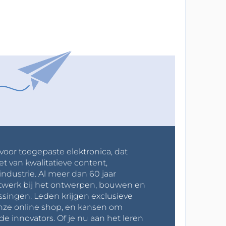
 voor toegepaste elektronica, dat
et van kwalitatieve content,
industrie. Al meer dan 60 jaar
werk bij het ontwerpen, bouwen en
ssingen. Leden krijgen exclusieve
onze online shop, en kansen om
innovators. Of je nu aan het leren