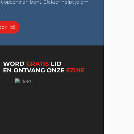
t opschalen bent, Elektor helpt je om
n.
ok lid!
WORD
GRATIS
LID
EN ONTVANG ONZE
EZINE