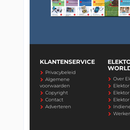
KLANTENSERVICE
ELEKT
WORL
Privacybeleid
Over El
Algemene
voorwaarden
Elekto
Copyright
Elektor
Contact
Elekto
Adverteren
Indien
Werken 