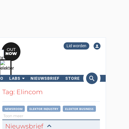
Lid worden
RO
LABS
NIEUWSBRIEF
STORE
eken
Tag: Elincom
NEWSROOM
ELEKTOR INDUSTRY
ELEKTOR BUSINESS
Toon meer
Nieuwsbrief