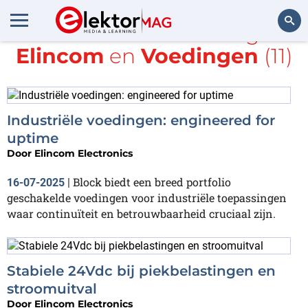
Alle items met de tags
Elincom
en
Voedingen
(11)
Zoeken
Industriële voedingen: engineered for
uptime
Door
Elincom Electronics
Block biedt een breed portfolio
16-07-2025
|
geschakelde voedingen voor industriële toepassingen
waar continuïteit en betrouwbaarheid cruciaal zijn.
Stabiele 24Vdc bij piekbelastingen en
stroomuitval
Door
Elincom Electronics